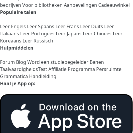
bedrijven
Voor bibliotheken
Aanbevelingen
Cadeauwinkel
Populaire talen
Leer Engels
Leer Spaans
Leer Frans
Leer Duits
Leer
Italiaans
Leer Portugees
Leer Japans
Leer Chinees
Leer
Koreaans
Leer Russisch
Hulpmiddelen
Forum
Blog
Word een studiebegeleider
Banen
TaalvaardigheidsTest
Affiliatie Programma
Persruimte
Grammatica Handleiding
Haal je App op: