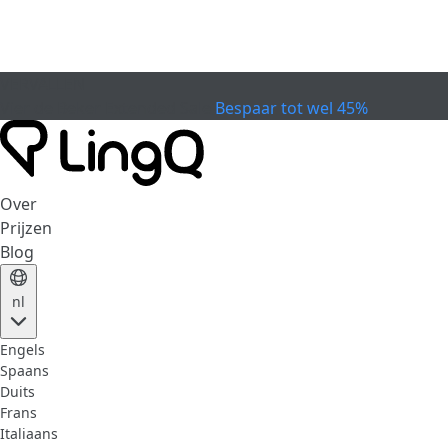
VERVALLEN
Vier de Beker
Extended Sale
Bespaar tot wel 45%
Over
Prijzen
Blog
nl
Engels
Spaans
Duits
Frans
Italiaans