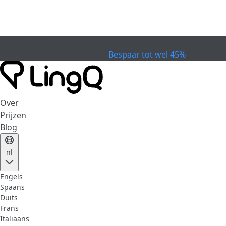
VERVALLEN
Vier de Beker
Extended Sale
Bespaar tot wel 45%
Over
Prijzen
Blog
nl
Engels
Spaans
Duits
Frans
Italiaans