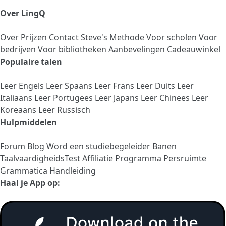
Over LingQ
Over
Prijzen
Contact
Steve's Methode
Voor scholen
Voor
bedrijven
Voor bibliotheken
Aanbevelingen
Cadeauwinkel
Populaire talen
Leer Engels
Leer Spaans
Leer Frans
Leer Duits
Leer
Italiaans
Leer Portugees
Leer Japans
Leer Chinees
Leer
Koreaans
Leer Russisch
Hulpmiddelen
Forum
Blog
Word een studiebegeleider
Banen
TaalvaardigheidsTest
Affiliatie Programma
Persruimte
Grammatica Handleiding
Haal je App op: