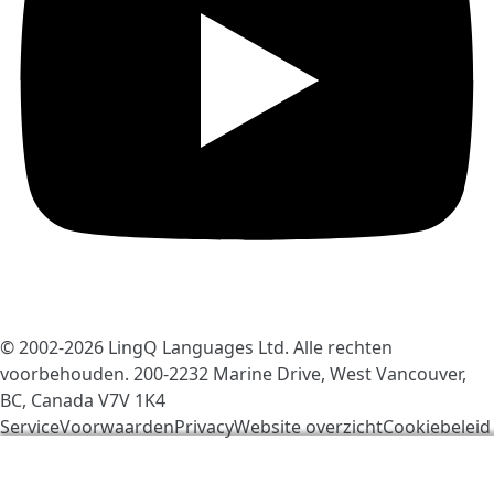
© 2002-2026
LingQ Languages Ltd.
Alle rechten
voorbehouden. 200-2232 Marine Drive, West Vancouver,
BC, Canada
V7V 1K4
ServiceVoorwaarden
Privacy
Website overzicht
Cookiebeleid
We gebruiken cookies om LingQ beter te maken. Als u
de website bezoekt, gaat u akkoord met onze