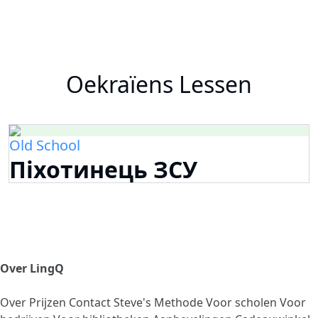
Oekraïens Lessen
Old School
Піхотинець ЗСУ
Over LingQ
Over
Prijzen
Contact
Steve's Methode
Voor scholen
Voor