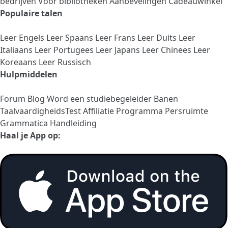
bedrijven
Voor bibliotheken
Aanbevelingen
Cadeauwinkel
Populaire talen
Leer Engels
Leer Spaans
Leer Frans
Leer Duits
Leer
Italiaans
Leer Portugees
Leer Japans
Leer Chinees
Leer
Koreaans
Leer Russisch
Hulpmiddelen
Forum
Blog
Word een studiebegeleider
Banen
TaalvaardigheidsTest
Affiliatie Programma
Persruimte
Grammatica Handleiding
Haal je App op: