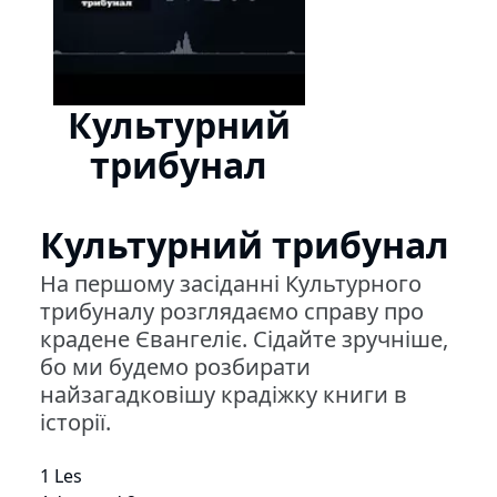
Культурний
трибунал
Культурний трибунал
На першому засіданні Культурного
трибуналу розглядаємо справу про
крадене Євангеліє. Сідайте зручніше,
бо ми будемо розбирати
найзагадковішу крадіжку книги в
історії.
1 Les