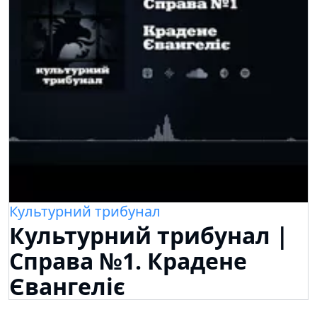
Культурний трибунал
Культурний трибунал |
Справа №1. Крадене
Євангеліє