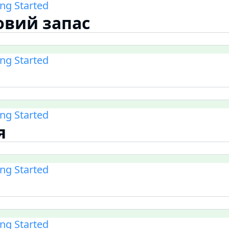
ing Started
овий запас
ing Started
ing Started
я
ing Started
ing Started