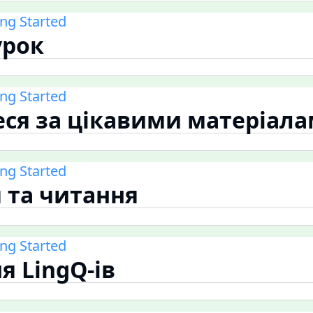
ing Started
урок
ing Started
ся за цікавими матеріал
ing Started
 та читання
ing Started
я LingQ-ів