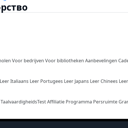
орство
holen
Voor bedrijven
Voor bibliotheken
Aanbevelingen
Cad
Leer Italiaans
Leer Portugees
Leer Japans
Leer Chinees
Lee
n
TaalvaardigheidsTest
Affiliatie Programma
Persruimte
Gra