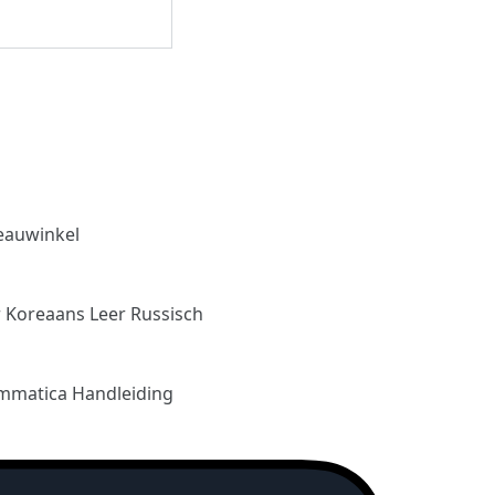
eauwinkel
r Koreaans
Leer Russisch
mmatica Handleiding