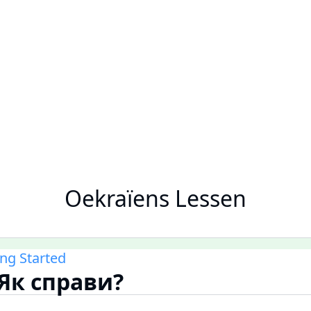
Oekraïens Lessen
ing Started
 Як справи?