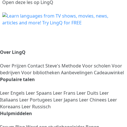
Open deze les op LingQ
Over LingQ
Over
Prijzen
Contact
Steve's Methode
Voor scholen
Voor
bedrijven
Voor bibliotheken
Aanbevelingen
Cadeauwinkel
Populaire talen
Leer Engels
Leer Spaans
Leer Frans
Leer Duits
Leer
Italiaans
Leer Portugees
Leer Japans
Leer Chinees
Leer
Koreaans
Leer Russisch
Hulpmiddelen
Forum
Blog
Word een studiebegeleider
Banen