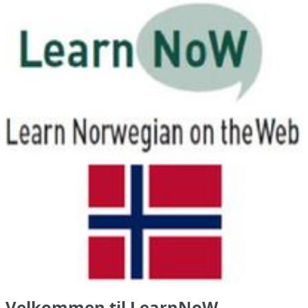
Velkommen til LearnNoW