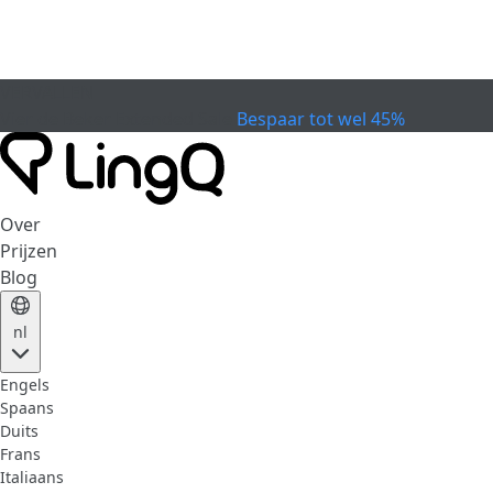
VERVALLEN
Vier de Beker
Extended Sale
Bespaar tot wel 45%
Over
Prijzen
Blog
nl
Engels
Spaans
Duits
Frans
Italiaans