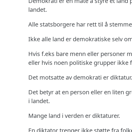
Demokrati er en måte å styre et land 
landet.
Alle statsborgere har rett til å stemme v
Ikke alle land er demokratiske selv om
Hvis f.eks bare menn eller personer me
eller hvis noen politiske grupper ikke få
Det motsatte av demokrati er diktatur
Det betyr at en person eller en lite
i landet.
Mange land i verden er diktaturer.
En diktator trenger ikke støtte fra fol