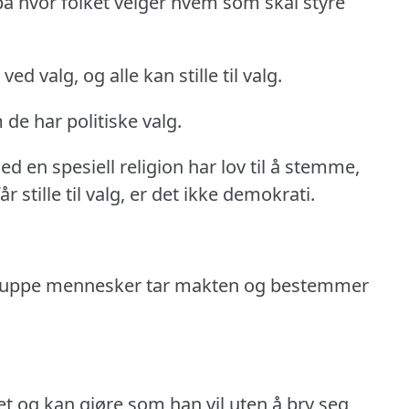
på hvor folket velger hvem som skal styre
ed valg, og alle kan stille til valg.
 de har politiske valg.
d en spesiell religion har lov til å stemme,
r stille til valg, er det ikke demokrati.
.
n gruppe mennesker tar makten og bestemmer
ket og kan gjøre som han vil uten å bry seg