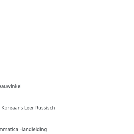
eauwinkel
r Koreaans
Leer Russisch
mmatica Handleiding