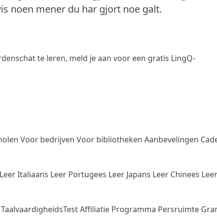
hvis noen mener du har gjort noe galt.
denschat te leren,
meld je aan
voor een gratis LingQ-
holen
Voor bedrijven
Voor bibliotheken
Aanbevelingen
Cad
Leer Italiaans
Leer Portugees
Leer Japans
Leer Chinees
Lee
n
TaalvaardigheidsTest
Affiliatie Programma
Persruimte
Gra