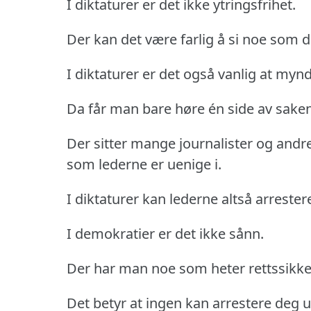
I diktaturer er det ikke ytringsfrihet.
Der kan det være farlig å si noe som 
I diktaturer er det også vanlig at m
Da får man bare høre én side av saken
Der sitter mange journalister og andre 
som lederne er uenige i.
I diktaturer kan lederne altså arrester
I demokratier er det ikke sånn.
Der har man noe som heter rettssikke
Det betyr at ingen kan arrestere deg ut