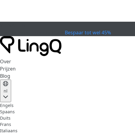
VERVALLEN
Vier de Beker
Extended Sale
Bespaar tot wel 45%
Over
Prijzen
Blog
nl
Engels
Spaans
Duits
Frans
Italiaans