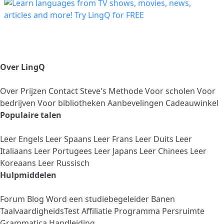
Over LingQ
Over
Prijzen
Contact
Steve's Methode
Voor scholen
Voor
bedrijven
Voor bibliotheken
Aanbevelingen
Cadeauwinkel
Populaire talen
Leer Engels
Leer Spaans
Leer Frans
Leer Duits
Leer
Italiaans
Leer Portugees
Leer Japans
Leer Chinees
Leer
Koreaans
Leer Russisch
Hulpmiddelen
Forum
Blog
Word een studiebegeleider
Banen
TaalvaardigheidsTest
Affiliatie Programma
Persruimte
Grammatica Handleiding