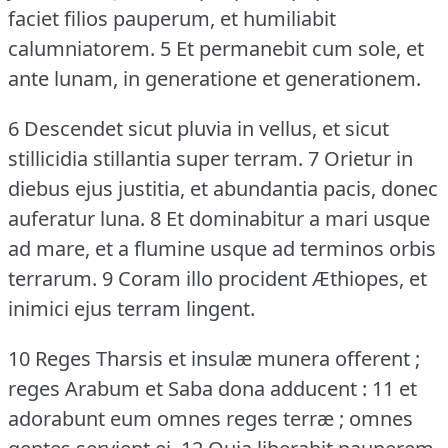
faciet filios pauperum, et humiliabit
calumniatorem.
5 Et permanebit cum sole, et
ante lunam, in generatione et generationem.
6 Descendet sicut pluvia in vellus, et sicut
stillicidia stillantia super terram.
7 Orietur in
diebus ejus justitia, et abundantia pacis, donec
auferatur luna.
8 Et dominabitur a mari usque
ad mare, et a flumine usque ad terminos orbis
terrarum.
9 Coram illo procident Æthiopes, et
inimici ejus terram lingent.
10 Reges Tharsis et insulæ munera offerent ;
reges Arabum et Saba dona adducent : 11 et
adorabunt eum omnes reges terræ ; omnes