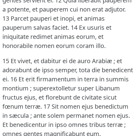
gentes servient ei.
12 Quia liberabit pauperem
a potente, et pauperem cui non erat adjutor.
13 Parcet pauperi et inopi, et animas
pauperum salvas faciet.
14 Ex usuris et
iniquitate redimet animas eorum, et
honorabile nomen eorum coram illo.
15 Et vivet, et dabitur ei de auro Arabiæ ; et
adorabunt de ipso semper, tota die benedicent
ei.
16 Et erit firmamentum in terra in summis
montium ; superextolletur super Libanum
fructus ejus, et florebunt de civitate sicut
fœnum terræ.
17 Sit nomen ejus benedictum
in sæcula ; ante solem permanet nomen ejus.
Et benedicentur in ipso omnes tribus terræ ;
omnes gentes magnificabunt eum.