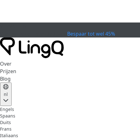
VERVALLEN
Vier de Beker
Extended Sale
Bespaar tot wel 45%
Over
Prijzen
Blog
nl
Engels
Spaans
Duits
Frans
Italiaans