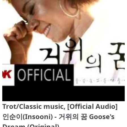
Trot/Classic music, [Official Audio]
인순이(Insooni) - 거위의 꿈 Goose's
Dream (Original)