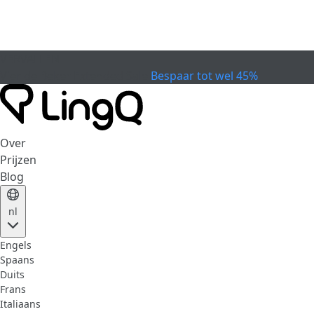
VERVALLEN
Vier de Beker
Extended Sale
Bespaar tot wel 45%
Over
Prijzen
Blog
nl
Engels
Spaans
Duits
Frans
Italiaans