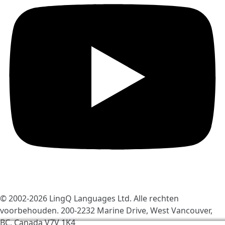
© 2002-2026
LingQ Languages Ltd.
Alle rechten
voorbehouden. 200-2232 Marine Drive, West Vancouver,
BC, Canada
V7V 1K4