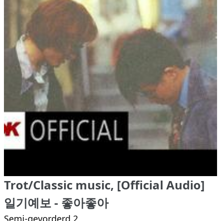
Trot/Classic music, [Official Audio]
일기예보 - 좋아좋아
Semi-gevorderd 2