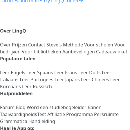
Over LingQ
Over
Prijzen
Contact
Steve's Methode
Voor scholen
Voor
bedrijven
Voor bibliotheken
Aanbevelingen
Cadeauwinkel
Populaire talen
Leer Engels
Leer Spaans
Leer Frans
Leer Duits
Leer
Italiaans
Leer Portugees
Leer Japans
Leer Chinees
Leer
Koreaans
Leer Russisch
Hulpmiddelen
Forum
Blog
Word een studiebegeleider
Banen
TaalvaardigheidsTest
Affiliatie Programma
Persruimte
Grammatica Handleiding
Haal je App op: