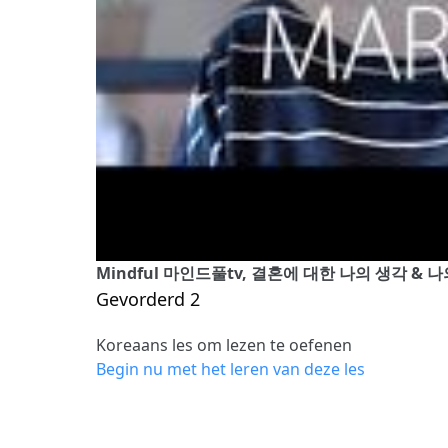
Mindful 마인드풀tv, 결혼에 대한 나의 생각 & 
Gevorderd 2
Koreaans les om lezen te oefenen
Begin nu met het leren van deze les