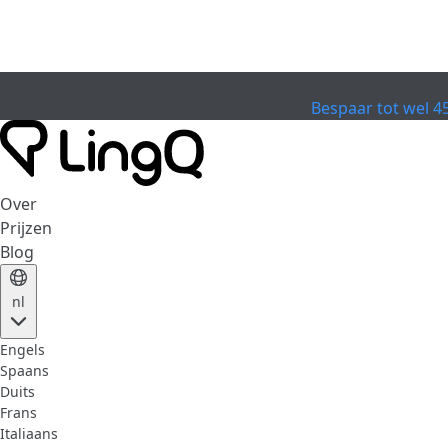
VERVALLEN
Vier de Beker
Extended Sale
Bespaar tot wel 4
Over
Prijzen
Blog
nl
Engels
Spaans
Duits
Frans
Italiaans