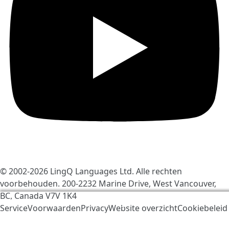
© 2002-2026
LingQ Languages Ltd.
Alle rechten
voorbehouden. 200-2232 Marine Drive, West Vancouver,
BC, Canada
V7V 1K4
We gebruiken cookies om LingQ beter te maken. Als u
ServiceVoorwaarden
Privacy
Website overzicht
Cookiebeleid
de website bezoekt, gaat u akkoord met onze
cookiebeleid
.