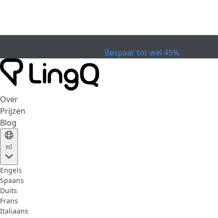
VERVALLEN
Vier de Beker
Extended Sale
Bespaar tot wel 45%
Over
Prijzen
Blog
nl
Engels
Spaans
Duits
Frans
Italiaans