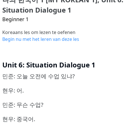
Situation Dialogue 1
Beginner 1
Koreaans les om lezen te oefenen
Begin nu met het leren van deze les
Unit 6: Situation Dialogue 1
민준: 오늘 오전에 수업 있냐?
현우: 어.
민준: 무슨 수업?
현우: 중국어.