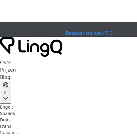
VERVALLEN
Vier de Beker
Extended Sale
Bespaar tot wel 45%
Over
Prijzen
Blog
nl
Engels
Spaans
Duits
Frans
Italiaans