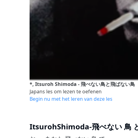
*, Itsuroh Shimoda - 飛べない鳥と飛ばない鳥
Japans les om lezen te oefenen
Begin nu met het leren van deze les
ItsurohShimoda-飛べない 鳥