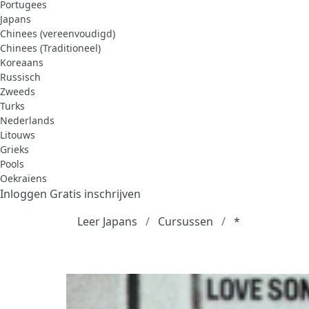
Portugees
Japans
Chinees (vereenvoudigd)
Chinees (Traditioneel)
Koreaans
Russisch
Zweeds
Turks
Nederlands
Litouws
Grieks
Pools
Oekraïens
Inloggen
Gratis inschrijven
Leer Japans
Cursussen
*