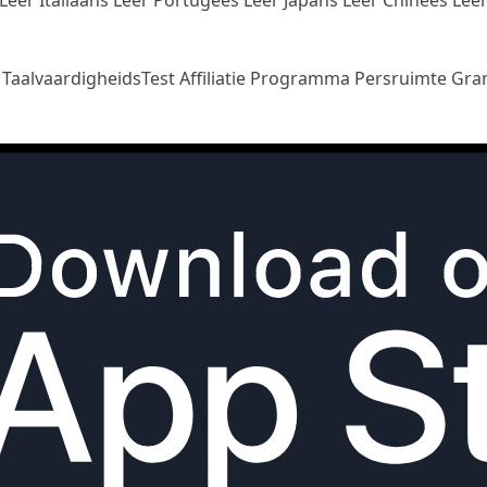
n
TaalvaardigheidsTest
Affiliatie Programma
Persruimte
Gra