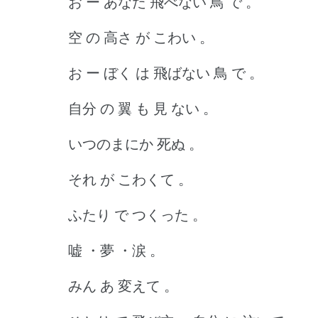
お ー あなた 飛べない 鳥 で 。
空 の 高さ が こわい 。
お ー ぼく は 飛ばない 鳥 で 。
自分 の 翼 も 見 ない 。
いつのまにか 死ぬ 。
それ が こわくて 。
ふたり で つくった 。
嘘 ・夢 ・涙 。
みん あ 変えて 。