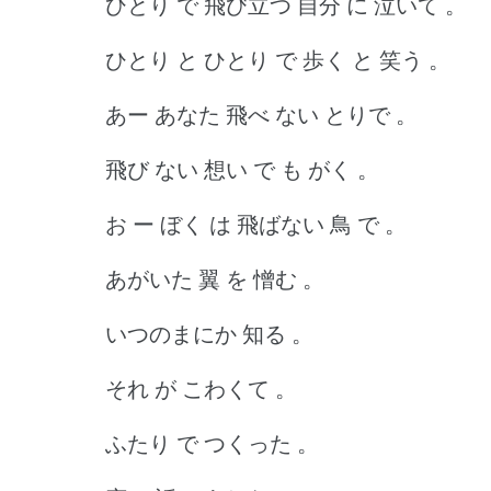
ひとり で 飛び立つ 自分 に 泣いて 。
ひとり と ひとり で 歩く と 笑う 。
あー あなた 飛べ ない とりで 。
飛び ない 想い で も がく 。
お ー ぼく は 飛ばない 鳥 で 。
あがいた 翼 を 憎む 。
いつのまにか 知る 。
それ が こわくて 。
ふたり で つくった 。