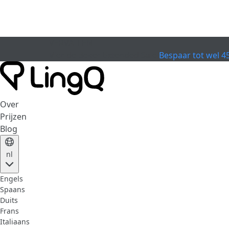
VERVALLEN
Vier de Beker
Extended Sale
Bespaar tot wel 4
Over
Prijzen
Blog
nl
Engels
Spaans
Duits
Frans
Italiaans