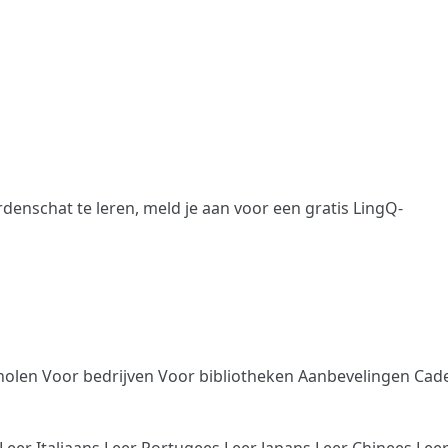
denschat te leren,
meld je aan
voor een gratis LingQ-
holen
Voor bedrijven
Voor bibliotheken
Aanbevelingen
Cad
Leer Italiaans
Leer Portugees
Leer Japans
Leer Chinees
Lee