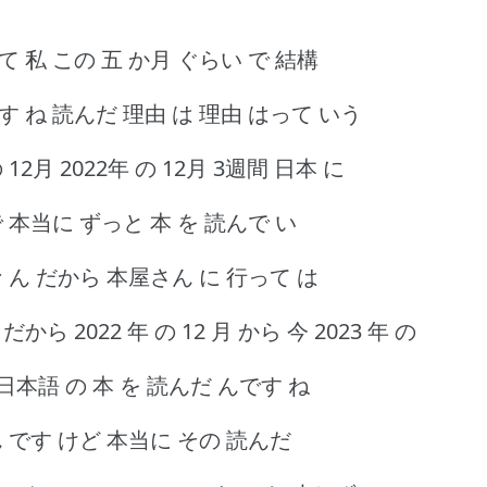
て 私 この 五 か月 ぐらい で 結構
す ね 読んだ 理由 は 理由 はって いう
2月 2022年 の 12月 3週間 日本 に
 本当に ずっと 本 を 読んで い
な ん だから 本屋さん に 行って は
ら 2022 年 の 12 月 から 今 2023 年 の
 日本語 の 本 を 読んだ んです ね
ん です けど 本当に その 読んだ