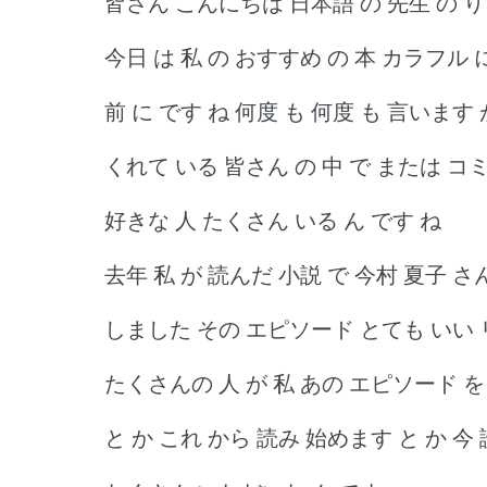
皆さん こんにちは 日本語 の 先生 の り
今日 は 私 の おすすめ の 本 カラフル
前 に です ね 何度 も 何度 も 言います
くれて いる 皆さん の 中 で または コミ
好きな 人 たくさん いる ん です ね
去年 私 が 読んだ 小説 で 今村 夏子 さん
しました その エピソード とても いい 
たくさんの 人 が 私 あの エピソード を
と か これ から 読み 始めます と か 