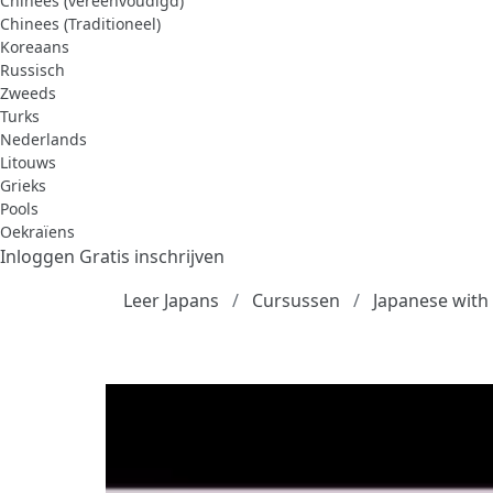
Chinees (vereenvoudigd)
Chinees (Traditioneel)
Koreaans
Russisch
Zweeds
Turks
Nederlands
Litouws
Grieks
Pools
Oekraïens
Inloggen
Gratis inschrijven
Leer Japans
Cursussen
Japanese with