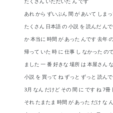
たくさん いただいた ん です
あれ から ずいぶん 間 が あいて しまっ
たくさん 日本語 の 小説 を 読んだ んで
か 本当に 時間 が あった んです 去年 の 1
帰って いた 時 に 仕事 し なかった ので
ました 一 番 好きな 場所 は 本屋さん 
小説 を 買って ね ずっと ずっと 読んで だか
3月 なん だけど その 間 に です ね 7冊
それ たまたま 時間 が あった だけ な 