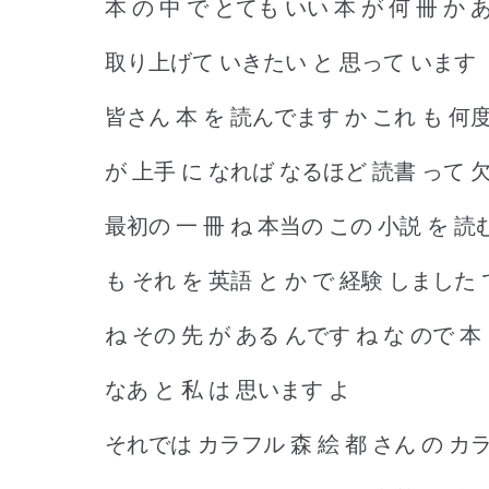
本 の 中 で とても いい 本 が 何 冊 
取り上げて いきたい と 思って います
皆さん 本 を 読んでます か これ も 何
が 上手 に なれば なるほど 読書 って 
最初の 一 冊 ね 本当の この 小説 を 読む
も それ を 英語 と か で 経験 しました
ね その 先 が ある んです ね な ので 
なあ と 私 は 思います よ
それでは カラフル 森 絵 都 さん の カ