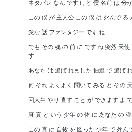
ネタバレ なん です けど 僕 名前 は 分
この 僕 が 主人公 この 僕 は 死んで る
変な 話 ファンタジー です ね
でも その 魂 の 前 に です ね 突然 天
す
あなた は 選ば れました 抽選 で 選ば 
何 それ よくよく 聞いて みる と その 天
回人生 やり 直す こと が できます よ で
真 真 と いう 少年 の 体 に あなた の 
この 真 は 自殺 を 図った 少年 で 死