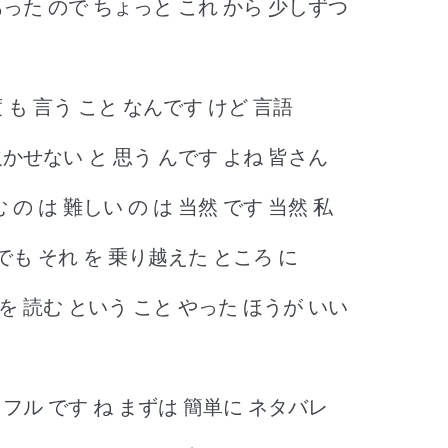
か あった ので ちょっと これ から 少しずつ
度 も 言う こと なんです けど 言語
欠かせない と 思う んです よね 皆さん
 の は 難しい の は 当然 です 当然 私
 でも それ を 乗り越えた ところ に
本 を 読む という こと やった ほうが いい
ラフル です ね まずは 簡単に ネタバレ