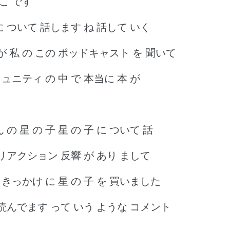
こ です
 に ついて 話します ね 話して いく
 が 私 の この ポッドキャスト を 聞いて
ュニティ の 中 で 本当に 本 が
 の 星 の 子 星 の 子 に ついて 話
リアクション 反響 が あり まして
 きっかけ に 星 の 子 を 買いました
今 読んでます って いう ような コメント