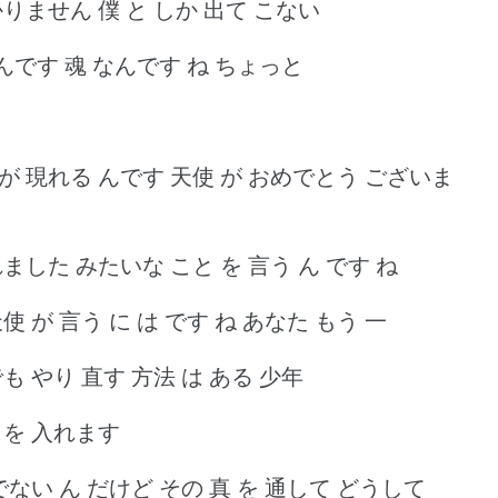
かりません 僕 と しか 出て こない
 んです 魂 なんです ね ちょっと
使 が 現れる んです 天使 が おめでとう ございま
れました みたいな こと を 言う ん です ね
使 が 言う に は です ね あなた もう 一
も やり 直す 方法 は ある 少年
魂 を 入れます
んでない ん だけど その 真 を 通して どうして