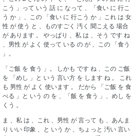
こう 」って いう 話 に なって 、「食い に 行こ
う か 」、この 「食い に 行こう か 」これ は 女
性 が 使う と 、ものすごく 汚く 聞こえる 場合
が あります 。
やっぱり 、私 は 、そう です ね
、男性 が よく 使って いる の が 、この 「食う
」。
「ご飯 を 食う 」。
しかも です ね 、この ご飯
を 「めし 」と いう 言い方 を します ね 。
これ
も 男性 が よく 使います 。
だから 「ご飯 を 食
べる 」と いう の を 、「飯 を 食う 」、めし を
くう 。
ま 、私 は 、これ 、男性 が 言って も 、あんま
り いい 印象 、と いう か 、ちょっと 汚い 言い