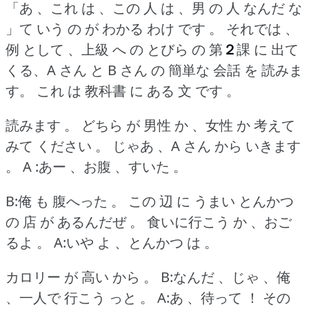
「あ 、これ は 、この 人 は 、男 の 人 なんだ な
」て いう の が わかる わけ です 。
それでは 、
例 として 、上級 へ の とびら の 第
２
課 に 出て
くる、A さん と B さん の 簡単な 会話 を 読みま
す。
これ は 教科書 に ある 文 です 。
読みます 。
どちら が 男性 か 、女性 か 考えて
みて ください 。
じゃあ 、A さん から いきます
。
A :あー 、お腹 、すいた 。
B:俺 も 腹へった 。
この 辺 に うまい とんかつ
の 店 が あるんだぜ 。
食いに行こう か 、おご
るよ 。
A:いや よ 、とんかつ は 。
カロリー が 高い から 。
B:なんだ 、じゃ 、俺
、一人で 行こう っと 。
A:あ 、待って ！
その