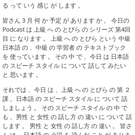
る って いう 感じ が します 。
皆さん 3 月 何 か 予定 が あります か 。
今日の
Podcast は 上級 へ の とびら の シリーズ 第4回
目 に なります 。
上級 へ の とびら という 中級
日本語 の 、中級 の 学習者 の テキストブック
を 使っています 。
その 中 で 、今日 は 日本語
の スピーチ スタイル に ついて 話して みたい
と 思います 。
それでは 、今日 は 、上級 へ の とびら の 第 ２
課 、日本語 の スピーチ スタイル に ついて 話
しましょう 。
その スピーチ スタイル の 中 で
も 、男性 と 女性 の 話し方 の 違い に ついて 話
します 。
男性 と 女性 の 話し方 の 違い 。
皆さ
ん は 、日本語 の 小説 を 読んだ こと が ありま