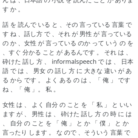
す か 。
話 を 読んで いる と 、その 言っている 言葉 で
す ね 、話し方 で 、それ が 男性 が 言っている
の か 、女性 が 言っている のか って いう の を
、すぐ 分かる こと が あるんです 。
それ は 、
砕けた 話し 方 、 informalspeech で は 、 日本
語 で は 、 男女 の 話し 方 に 大きな 違い が あ
る から です 。
よく ある の は 、「 俺 」 です
ね 、「 俺 」。
私 。
女性 は 、 よく 自分 の こと を 「 私 」 と いい
ます が 、 男性 は 、 砕けた 話し 方 の 時 に は
、 自分 の こと を 「 俺 」 と か 「 僕 」 と か
言ったり します 。
な ので 、そういう 言葉 で