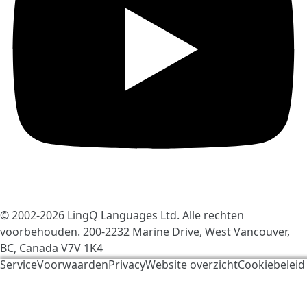
© 2002-2026
LingQ Languages Ltd.
Alle rechten
voorbehouden. 200-2232 Marine Drive, West Vancouver,
BC, Canada
V7V 1K4
ServiceVoorwaarden
Privacy
Website overzicht
Cookiebeleid
We gebruiken cookies om LingQ beter te maken. Als u
de website bezoekt, gaat u akkoord met onze
cookiebeleid
.