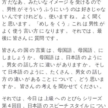
方 だなあ 、みたいな イメージ を 受ける ので
、男性 が そういう ふうに いう のは 好きじゃな
い んです けれども 、使います ね 。
よく 聞く
と 思います 。
「めし を くう 」これ は 男性 が
よく 使う 言い方 に なります 。
それでは 、最
後に 皆さん に 質問 です 。
皆さん の 国 の 言葉 は 、母国語 、母国語 、に
しましょう か 。
母国語 は 、日本語 の ように
、男女 の 話し方 に 違い が あります か 。
そし
て 日本語 の ように 、たくさん 、男女 の 話し
方 の 違い が ある こと に ついて 、どう 思いま
す か 。
皆さん の 考え を 聞かせて ください 。
それでは 、今日 は 上級 へ の とびら シリーズ
第 4 回目 、日本語 の スピーチ スタイル に つい