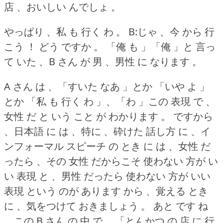
店 、おいしい んでしょ 。
やっぱり 、私 も 行く わ 。
B:じゃ 、今 から 行
こう ！
どう ですか 。
「俺 も 」「俺 」と 言っ
て いた 、B さん が 男 、男性 に なります 。
A さん は 、「すいた なあ 」とか 「いや よ 」
とか 「私 も 行く わ 」、「わ 」この 表現 で 、
女性 だ と いう こと が わかります 。
ですから
、日本語 に は 、特に 、砕けた 話し方 に 、イ
ンフォーマル スピーチ の とき に は 、女性 だ
ったら 、その 女性 だからこそ 使わない 方が い
い 表現 と 、男性 だったら 使わない 方が いい
表現 という のが あります から 、覚える とき
に 、気をつけて おきましょう 。
あと です ね
、この B さん の 中 で 、「とんかつ の 店 に 行