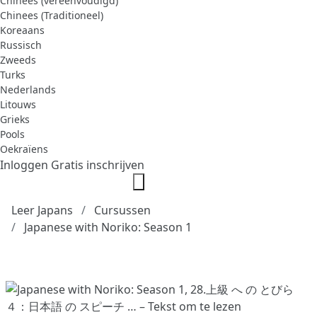
Chinees (vereenvoudigd)
Chinees (Traditioneel)
Koreaans
Russisch
Zweeds
Turks
Nederlands
Litouws
Grieks
Pools
Oekraïens
Inloggen
Gratis inschrijven
Leer Japans
Cursussen
Japanese with Noriko: Season 1