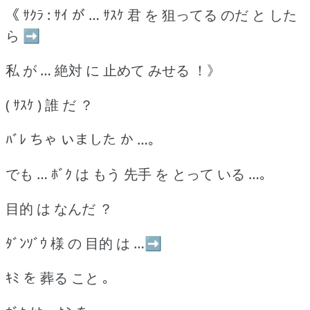
《 ｻｸﾗ : ｻｲ が … ｻｽｹ 君 を 狙ってる のだ と した
ら ➡
私 が … 絶対 に 止めて みせる ！》
( ｻｽｹ ) 誰 だ ？
ﾊﾞﾚ ちゃ いました か …｡
でも … ﾎﾞｸ は もう 先手 を とって いる …｡
目的 は なんだ ？
ﾀﾞﾝｿﾞｳ 様 の 目的 は …➡
ｷﾐ を 葬る こと ｡