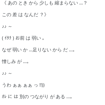
《 あの とき から 少しも 縮まらない …？
この 差 は なんだ ？》
♪♪ ～
( ｲﾀﾁ ) お前 は 弱い ｡
なぜ 弱い か …足りない から だ …｡
憎しみ が …｡
♪♪ ～
うわ ぁぁ ぁぁ っ !!))
ｵﾚ に は 別の つながり が ある …｡