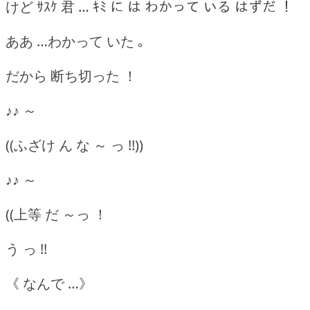
けど ｻｽｹ 君 … ｷﾐ に は わかって いる はずだ ！
ああ …わかって いた ｡
だから 断ち切った ！
♪♪ ～
((ふざけ ん な ～ っ !!))
♪♪ ～
((上等 だ ～っ ！
う っ !!
《 なんで …》