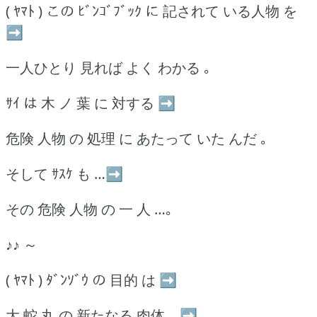
( ﾔﾏﾄ ) この ﾋﾞﾝｺﾞﾌﾞｯｸ に 記されて いる人物 を
➡
一人ひとり 見れば よく わかる ｡
ｻｲ は 木 ノ 葉 に 対する ➡
危険 人物 の 処理 に あたって いた んだ ｡
そして ｻｽｹ も …➡
その 危険 人物 の 一 人 …｡
♪♪ ～
( ﾔﾏﾄ ) ﾀﾞﾝｿﾞｳ の 目的 は ➡
大 蛇 丸 の 新たなる 肉体 …➡