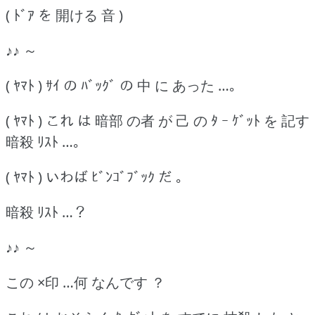
( ﾄﾞｱ を 開ける 音 )
♪♪ ～
( ﾔﾏﾄ ) ｻｲ の ﾊﾞｯｸﾞ の 中 に あった …｡
( ﾔﾏﾄ ) これ は 暗部 の者 が 己 の ﾀ ｰ ｹﾞｯﾄ を 記す
暗殺 ﾘｽﾄ …｡
( ﾔﾏﾄ ) いわば ﾋﾞﾝｺﾞﾌﾞｯｸ だ ｡
暗殺 ﾘｽﾄ …？
♪♪ ～
この ×印 …何 なんです ？