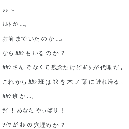
♪♪ ～
ﾅﾙﾄ か …｡
お前 まで いた の か …｡
なら ｶｶｼ も いる の か ？
ｶｶｼ さん で なくて 残念だ けど ﾎﾞｸ が 代理 だ ｡
これ から ｶｶｼ 班 は ｷﾐ を 木 ノ 葉 に 連れ帰る ｡
ｶｶｼ 班 か …｡
ｻｲ ！ あなた やっぱり ！
ｿｲﾂ が ｵﾚ の 穴埋め か ？