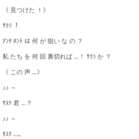
《 見つけた ！》
ｻｸﾗ ！
ｱﾝﾀ ﾎﾝﾄ は 何 が 狙い な の ？
私 たち を 何 回 裏切れば …！ ｻｸﾗ か ？
《 この 声 …》
♪♪ ～
ｻｽｹ 君 …？
♪♪ ～
ｻｽｹ …｡