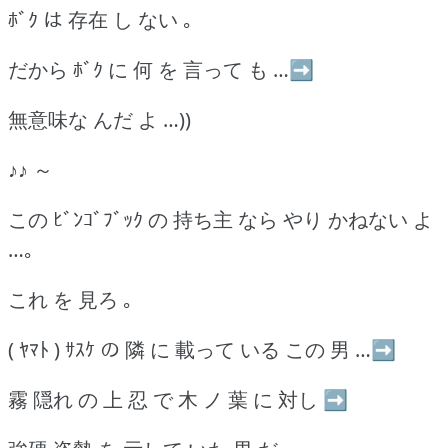
ﾎﾞｸ は 存在 し ない ｡
だから ﾎﾞｸ に 何 を 言って も …➡
無意味な んだ よ …))
♪♪ ～
この ﾋﾞﾝｺﾞﾌﾞｯｸ の 持ち主 なら やり かねない よ
…｡
これ を 見ろ ｡
( ﾔﾏﾄ ) ｻｽｹ の 隣 に 載って いる この 男 …➡
霧 隠れ の 上 忍 で 木 ノ 葉 に 対し ➡