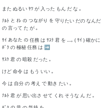
また ぬるい ﾔﾂ が 入った もん だ な ｡
ﾅﾙﾄ と ｵﾚ の つながり を 守りたい だの なんだ
の 言って た が ｡
ｻｲ あなた の 任務 は ｻｽｹ 君 を …｡ ( ｻｲ ) 確かに
ﾎﾞｸ の 極秘 任務 は ➡
ｻｽｹ 君 の 暗殺 だった ｡
けど 命令 は もう いい ｡
今 は 自分 の 考え で 動き たい ｡
ﾅﾙﾄ 君 が 思い出さ せて くれ そうな ん だ ｡
ﾎﾞｸ の 昔 の 気持 を …｡