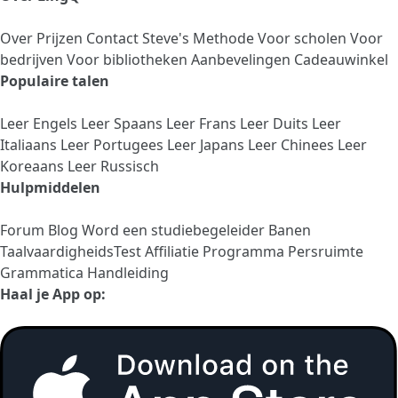
Over
Prijzen
Contact
Steve's Methode
Voor scholen
Voor
bedrijven
Voor bibliotheken
Aanbevelingen
Cadeauwinkel
Populaire talen
Leer Engels
Leer Spaans
Leer Frans
Leer Duits
Leer
Italiaans
Leer Portugees
Leer Japans
Leer Chinees
Leer
Koreaans
Leer Russisch
Hulpmiddelen
Forum
Blog
Word een studiebegeleider
Banen
TaalvaardigheidsTest
Affiliatie Programma
Persruimte
Grammatica Handleiding
Haal je App op: