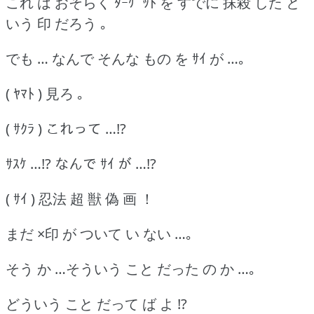
これ は おそらく ﾀｰｹﾞｯﾄ を すでに 抹殺 した と
いう 印 だろう ｡
でも … なんで そんな もの を ｻｲ が …｡
( ﾔﾏﾄ ) 見ろ ｡
( ｻｸﾗ ) これって …!?
ｻｽｹ …!? なんで ｻｲ が …!?
( ｻｲ ) 忍法 超 獣 偽 画 ！
まだ ×印 が ついて い ない …｡
そう か …そういう こと だった の か …｡
どういう こと だって ば よ !?