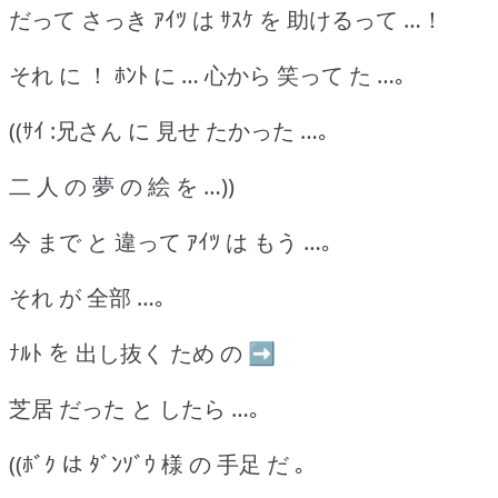
だって さっき ｱｲﾂ は ｻｽｹ を 助けるって …！
それ に ！ ﾎﾝﾄ に … 心から 笑って た …｡
((ｻｲ :兄さん に 見せ たかった …｡
二 人 の 夢 の 絵 を …))
今 まで と 違って ｱｲﾂ は もう …｡
それ が 全部 …｡
ﾅﾙﾄ を 出し抜く ため の ➡
芝居 だった と したら …｡
((ﾎﾞｸ は ﾀﾞﾝｿﾞｳ 様 の 手足 だ ｡