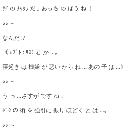
ｻｲ の ﾁｬｸﾗ だ ｡ あっち の ほう ね ！
♪♪ ～
なんだ !?
《 ｶﾌﾞﾄ : ｻｽｹ 君 か …｡
寝起き は 機嫌 が 悪い から ね … あの 子 は …》
♪♪ ～
う っ …さすが です ね ｡
ﾎﾞｸ の 術 を 強引に 振り ほどく と は …｡
♪♪ ～