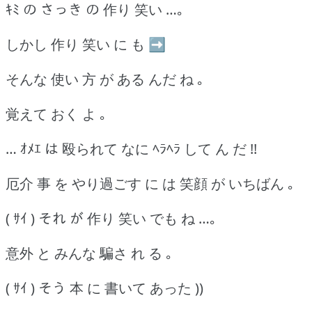
ｷﾐ の さっき の 作り 笑い …｡
しかし 作り 笑い に も ➡
そんな 使い 方 が ある んだ ね ｡
覚えて おく よ ｡
… ｵﾒｴ は 殴られて なに ﾍﾗﾍﾗ して ん だ !!
厄介 事 を やり過ごす に は 笑顔 が いちばん ｡
( ｻｲ ) それ が 作り 笑い でも ね …｡
意外 と みんな 騙さ れ る ｡
( ｻｲ ) そう 本 に 書いて あった ))