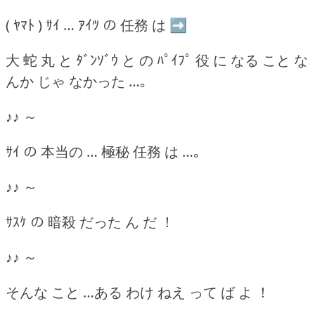
( ﾔﾏﾄ ) ｻｲ … ｱｲﾂ の 任務 は ➡
大 蛇 丸 と ﾀﾞﾝｿﾞｳ と の ﾊﾟｲﾌﾟ 役 に なる こと な
んか じゃ なかった …｡
♪♪ ～
ｻｲ の 本当の … 極秘 任務 は …｡
♪♪ ～
ｻｽｹ の 暗殺 だった ん だ ！
♪♪ ～
そんな こと …ある わけ ねえ って ば よ ！