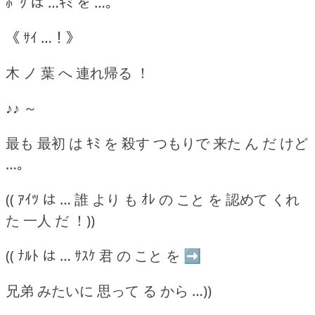
ﾎﾞｸ は …ｷﾐ を …｡
《 ｻｲ …！》
木 ノ 葉 へ 連れ帰る ！
♪♪ ～
最も 最初 は ｷﾐ を 殺す つもりで 来た ん だ けど
…｡
(( ｱｲﾂ は … 誰 より も ｵﾚ の こと を 認めて くれ
た 一人 だ ！))
(( ﾅﾙﾄ は … ｻｽｹ 君 の こと を ➡
兄弟 みたいに 思って る から …))