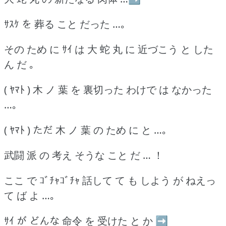
ｻｽｹ を 葬る こと だった …｡
その ため に ｻｲ は 大 蛇 丸 に 近づこう と した
ん だ ｡
( ﾔﾏﾄ ) 木 ノ 葉 を 裏切った わけで は なかった
…｡
( ﾔﾏﾄ ) ただ 木 ノ 葉 の ため に と …｡
武闘 派 の 考え そうな こと だ … ！
ここ で ｺﾞﾁｬｺﾞﾁｬ 話して て も しよう が ねえっ
て ば よ …｡
ｻｲ が どんな 命令 を 受けた と か ➡