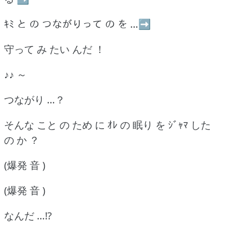
ｷﾐ と の つながりって の を …➡
守って み たい んだ ！
♪♪ ～
つながり …？
そんな こと の ため に ｵﾚ の 眠り を ｼﾞｬﾏ した
の か ？
(爆発 音 )
(爆発 音 )
なんだ …!?