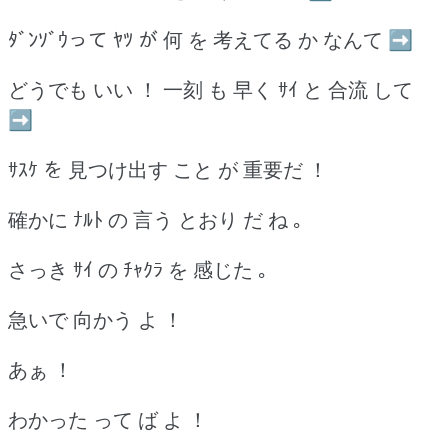
ﾀﾞﾝｿﾞｳって ﾔﾂ が 何 を 考えてる か なんて ➡
どうでも いい ！ 一刻 も 早く ｻｲ と 合流 して
➡
ｻｽｹ を 見つけ出す こと が 重要だ ！
確かに ﾅﾙﾄ の 言う とおり だ ね ｡
さっき ｻｲ の ﾁｬｸﾗ を 感じた ｡
急いで 向かう よ ！
あぁ ！
わかった って ば よ ！