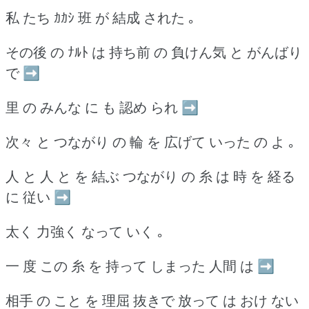
私 たち ｶｶｼ 班 が 結成 された ｡
その後 の ﾅﾙﾄ は 持ち前 の 負けん気 と がんばり
で ➡
里 の みんな に も 認め られ ➡
次々 と つながり の 輪 を 広げて いった の よ ｡
人 と 人 と を 結ぶ つながり の 糸 は 時 を 経る
に 従い ➡
太く 力強く なって いく ｡
一 度 この 糸 を 持って しまった 人間 は ➡
相手 の こと を 理屈 抜きで 放って は おけ ない