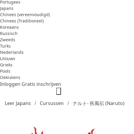
Portugees
Japans
Chinees (vereenvoudigd)
Chinees (Traditioneel)
Koreaans
Russisch
Zweeds
Turks
Nederlands
Litouws
Grieks
Pools
Oekraïens
Inloggen
Gratis inschrijven
Leer Japans
Cursussen
ナルト- 疾風伝 (Naruto)