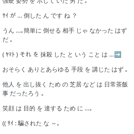
強硬 姿勢 を 示して いた 男 だ ｡
ｻｲ が … 倒した ん です ね ？
うん …｡簡単に 倒せる 相手 じゃ なかった はず
だ ｡
( ﾔﾏﾄ ) それ を 抹殺 した と いう こと は …➡
おそらく ありとあらゆる 手段 を 講じた はず ｡
他人 を 出し抜く ため の 芝居 など は 日常茶飯
事 だったろう ｡
笑顔 は 目的 を 達する ため に …｡
(( ｻｲ : 騙された な ～｡