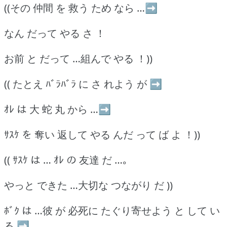
((その 仲間 を 救う ため なら …➡
なん だって やる さ ！
お前 と だって …組んで やる ！))
(( たとえ ﾊﾞﾗﾊﾞﾗ に さ れよう が ➡
ｵﾚ は 大 蛇 丸 から …➡
ｻｽｹ を 奪い 返して やる んだ って ば よ ！))
(( ｻｽｹ は … ｵﾚ の 友達 だ …｡
やっと できた …大切な つながり だ ))
ﾎﾞｸ は …彼 が 必死に たぐり寄せよう と して い
る ➡