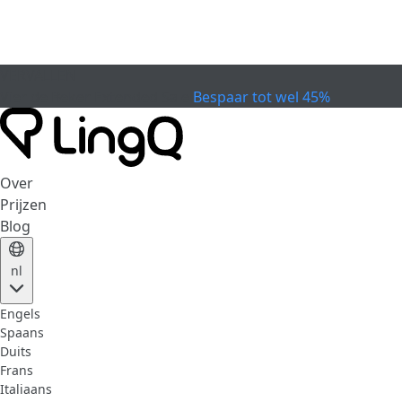
VERVALLEN
Vier de Beker
Extended Sale
Bespaar tot wel 45%
Over
Prijzen
Blog
nl
Engels
Spaans
Duits
Frans
Italiaans