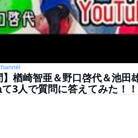
Channel
問】楢崎智亜＆野口啓代＆池田
ねて3人で質問に答えてみた！！