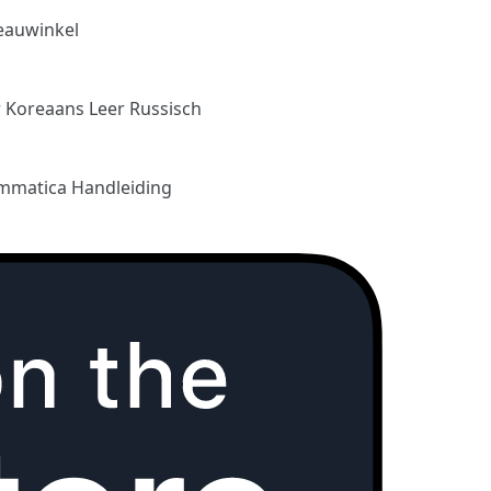
eauwinkel
r Koreaans
Leer Russisch
mmatica Handleiding