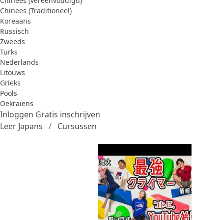
Chinees (vereenvoudigd)
Chinees (Traditioneel)
Koreaans
Russisch
Zweeds
Turks
Nederlands
Litouws
Grieks
Pools
Oekraïens
Inloggen
Gratis inschrijven
Leer Japans
Cursussen