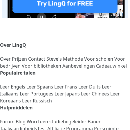
Over LingQ
Over
Prijzen
Contact
Steve's Methode
Voor scholen
Voor
bedrijven
Voor bibliotheken
Aanbevelingen
Cadeauwinkel
Populaire talen
Leer Engels
Leer Spaans
Leer Frans
Leer Duits
Leer
Italiaans
Leer Portugees
Leer Japans
Leer Chinees
Leer
Koreaans
Leer Russisch
Hulpmiddelen
Forum
Blog
Word een studiebegeleider
Banen
TaalvaardigheidsTest
Affiliatie Programma
Persruimte