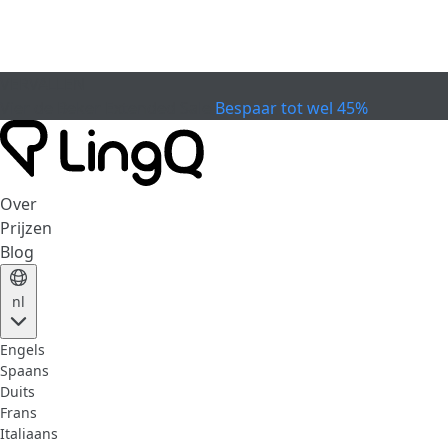
VERVALLEN
Vier de Beker
Extended Sale
Bespaar tot wel 45%
Over
Prijzen
Blog
nl
Engels
Spaans
Duits
Frans
Italiaans