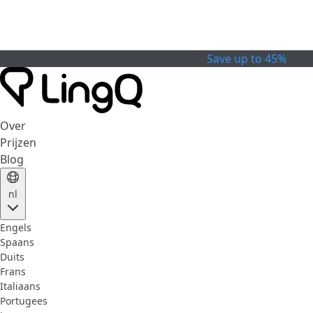
Celebrate the Cup
Speciale Aanbieding
Save up to 45%
Over
Prijzen
Blog
nl
Engels
Spaans
Duits
Frans
Italiaans
Portugees