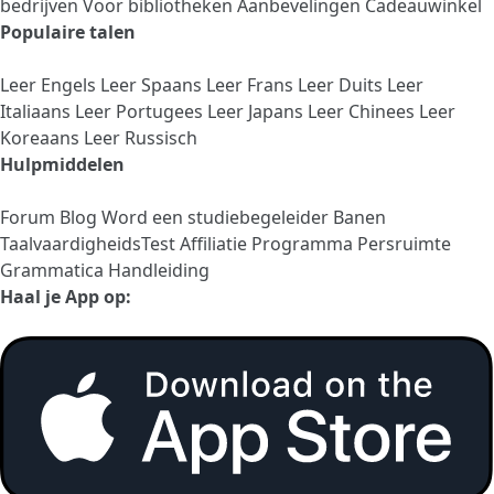
bedrijven
Voor bibliotheken
Aanbevelingen
Cadeauwinkel
Populaire talen
Leer Engels
Leer Spaans
Leer Frans
Leer Duits
Leer
Italiaans
Leer Portugees
Leer Japans
Leer Chinees
Leer
Koreaans
Leer Russisch
Hulpmiddelen
Forum
Blog
Word een studiebegeleider
Banen
TaalvaardigheidsTest
Affiliatie Programma
Persruimte
Grammatica Handleiding
Haal je App op: