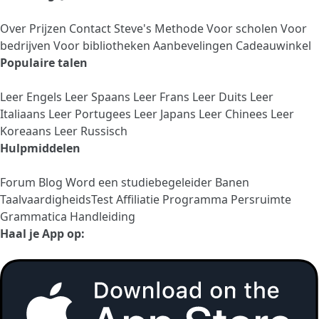
Over
Prijzen
Contact
Steve's Methode
Voor scholen
Voor
bedrijven
Voor bibliotheken
Aanbevelingen
Cadeauwinkel
Populaire talen
Leer Engels
Leer Spaans
Leer Frans
Leer Duits
Leer
Italiaans
Leer Portugees
Leer Japans
Leer Chinees
Leer
Koreaans
Leer Russisch
Hulpmiddelen
Forum
Blog
Word een studiebegeleider
Banen
TaalvaardigheidsTest
Affiliatie Programma
Persruimte
Grammatica Handleiding
Haal je App op: