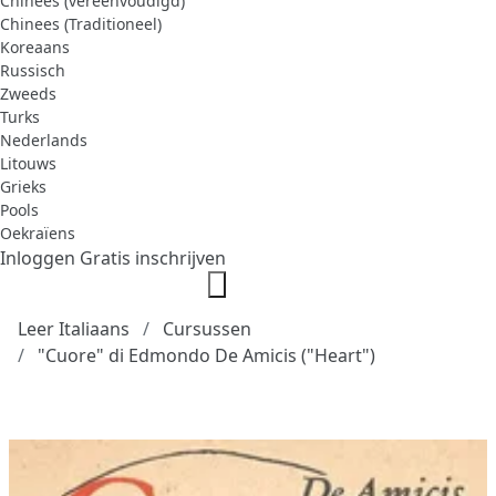
Chinees (vereenvoudigd)
Chinees (Traditioneel)
Koreaans
Russisch
Zweeds
Turks
Nederlands
Litouws
Grieks
Pools
Oekraïens
Inloggen
Gratis inschrijven
Leer Italiaans
Cursussen
"Cuore" di Edmondo De Amicis ("Heart")