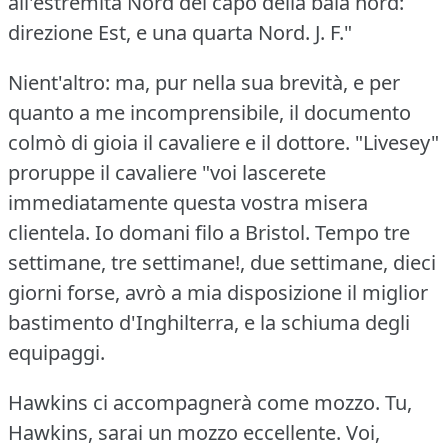
all'estremità Nord del capo della baia nord:
direzione Est, e una quarta Nord.
J.
F."
Nient'altro: ma, pur nella sua brevità, e per
quanto a me incomprensibile, il documento
colmò di gioia il cavaliere e il dottore.
"Livesey"
proruppe il cavaliere "voi lascerete
immediatamente questa vostra misera
clientela.
Io domani filo a Bristol.
Tempo tre
settimane, tre settimane!, due settimane, dieci
giorni forse, avrò a mia disposizione il miglior
bastimento d'Inghilterra, e la schiuma degli
equipaggi.
Hawkins ci accompagnerà come mozzo.
Tu,
Hawkins, sarai un mozzo eccellente.
Voi,