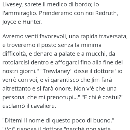
Livesey, sarete il medico di bordo; io
l'ammiraglio.
Prenderemo con noi Redruth,
Joyce e Hunter.
Avremo venti favorevoli, una rapida traversata,
e troveremo il posto senza la minima
difficoltà, e denaro a palate e a mucchi, da
rotolarcisi dentro e affogarci fino alla fine dei
nostri giorni."
"Trewlaney" disse il dottore "io
verrò con voi, e vi garantisco che Jim farà
altrettanto e si farà onore.
Non v'è che una
persona, che mi preoccupi..." "E chi è costui?"
esclamò il cavaliere.
"Ditemi il nome di questo poco di buono."
"Voi" rispose il dottore "perché non siete