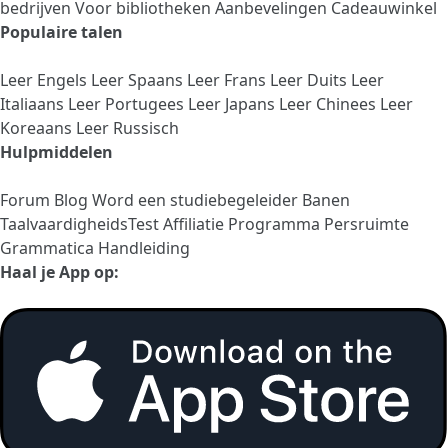
bedrijven
Voor bibliotheken
Aanbevelingen
Cadeauwinkel
Populaire talen
Leer Engels
Leer Spaans
Leer Frans
Leer Duits
Leer
Italiaans
Leer Portugees
Leer Japans
Leer Chinees
Leer
Koreaans
Leer Russisch
Hulpmiddelen
Forum
Blog
Word een studiebegeleider
Banen
TaalvaardigheidsTest
Affiliatie Programma
Persruimte
Grammatica Handleiding
Haal je App op: