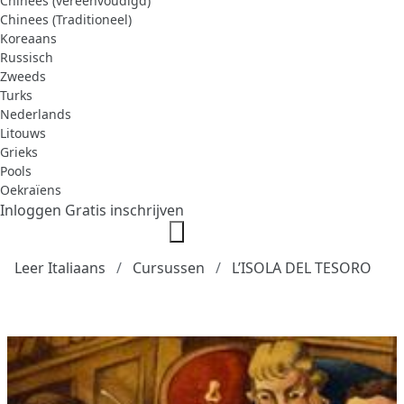
Chinees (vereenvoudigd)
Chinees (Traditioneel)
Koreaans
Russisch
Zweeds
Turks
Nederlands
Litouws
Grieks
Pools
Oekraïens
Inloggen
Gratis inschrijven
Leer Italiaans
Cursussen
L’ISOLA DEL TESORO