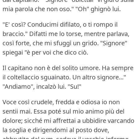
mia parola che non oso."
"Oh" ghignò lui.
"E' così?
Conducimi difilato, o ti rompo il
braccio."
Difatti me lo torse, mentre parlava,
così forte, che mi sfuggì un grido.
"Signore"
spiegai "è per voi che dico ciò.
Il capitano non è del solito umore.
Ha sempre
il coltellaccio sguainato.
Un altro signore..."
"Andiamo", incalzò lui.
"Su!"
Voce così crudele, fredda e odiosa io non
sentii mai.
Essa poté sul mio animo più del
dolore; sicché mi affrettai a ubbidire varcando
la soglia e dirigendomi al posto dove,