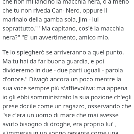
che non mi lancino la macchia nera, o a meno
che tu non riveda Can- Nero, oppure il
marinaio della gamba sola, Jim - lui
soprattutto."
"Ma capitano, cos'è la macchia
nera?"
"E' un avvertimento, amico mio.
Te lo spiegherò se arriveranno a quel punto.
Ma tu hai da far buona guardia, e poi
divideremo in due - due parti uguali - parola
d'onore."
Divagò ancora un poco mentre la
sua voce sempre più s'affievoliva: ma appena
io gli ebbi somministrato la sua pozione ch'egli
prese docile come un ragazzo, osservando che
"se c'era un uomo di mare che mai avesse
avuto bisogno di droghe, era proprio lui",
s'immerse in un sonno pesante come una