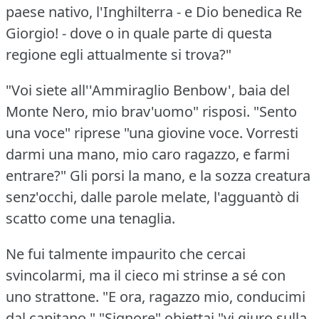
paese nativo, l'Inghilterra - e Dio benedica Re
Giorgio!
- dove o in quale parte di questa
regione egli attualmente si trova?"
"Voi siete all''Ammiraglio Benbow', baia del
Monte Nero, mio brav'uomo" risposi.
"Sento
una voce" riprese "una giovine voce.
Vorresti
darmi una mano, mio caro ragazzo, e farmi
entrare?"
Gli porsi la mano, e la sozza creatura
senz'occhi, dalle parole melate, l'agguantò di
scatto come una tenaglia.
Ne fui talmente impaurito che cercai
svincolarmi, ma il cieco mi strinse a sé con
uno strattone.
"E ora, ragazzo mio, conducimi
dal capitano."
"Signore" obiettai "vi giuro sulla