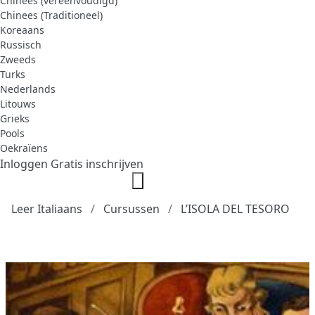
Chinees (vereenvoudigd)
Chinees (Traditioneel)
Koreaans
Russisch
Zweeds
Turks
Nederlands
Litouws
Grieks
Pools
Oekraïens
Inloggen
Gratis inschrijven
Leer Italiaans
Cursussen
L’ISOLA DEL TESORO