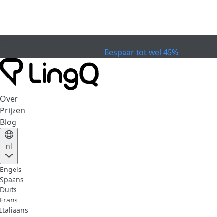
VERVALLEN
Vier de Beker
Extended Sale
Bespaar tot wel 45%
Over
Prijzen
Blog
nl
Engels
Spaans
Duits
Frans
Italiaans