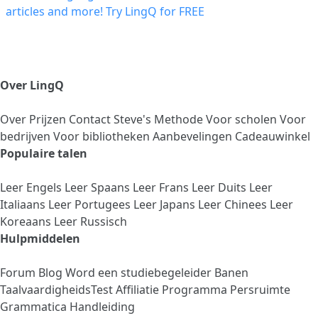
Over LingQ
Over
Prijzen
Contact
Steve's Methode
Voor scholen
Voor
bedrijven
Voor bibliotheken
Aanbevelingen
Cadeauwinkel
Populaire talen
Leer Engels
Leer Spaans
Leer Frans
Leer Duits
Leer
Italiaans
Leer Portugees
Leer Japans
Leer Chinees
Leer
Koreaans
Leer Russisch
Hulpmiddelen
Forum
Blog
Word een studiebegeleider
Banen
TaalvaardigheidsTest
Affiliatie Programma
Persruimte
Grammatica Handleiding