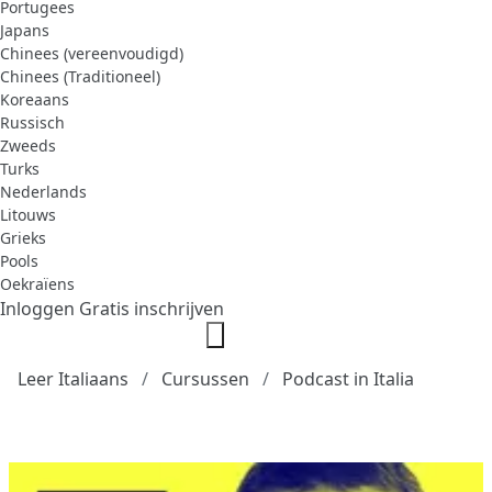
Portugees
Japans
Chinees (vereenvoudigd)
Chinees (Traditioneel)
Koreaans
Russisch
Zweeds
Turks
Nederlands
Litouws
Grieks
Pools
Oekraïens
Inloggen
Gratis inschrijven
Leer Italiaans
Cursussen
Podcast in Italia