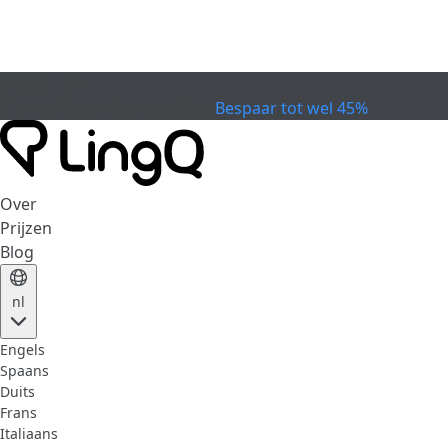
VERVALLEN
Vier de Beker
Extended Sale
Bespaar tot wel 45%
Over
Prijzen
Blog
nl
Engels
Spaans
Duits
Frans
Italiaans