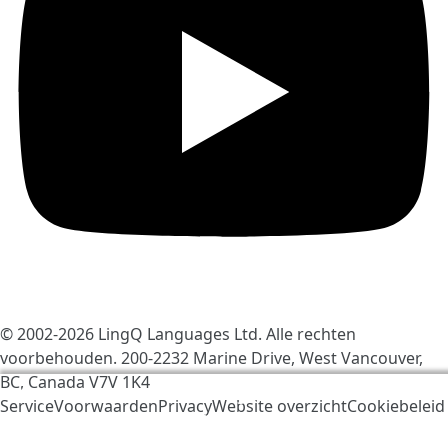
© 2002-2026
LingQ Languages Ltd.
Alle rechten
voorbehouden. 200-2232 Marine Drive, West Vancouver,
BC, Canada
V7V 1K4
We gebruiken cookies om LingQ beter te maken. Als u
ServiceVoorwaarden
Privacy
Website overzicht
Cookiebeleid
de website bezoekt, gaat u akkoord met onze
cookiebeleid
.