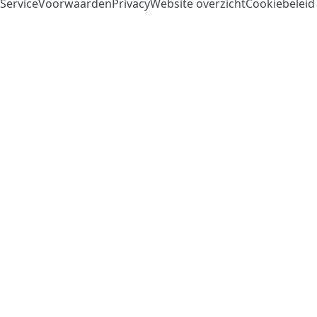
ServiceVoorwaarden
Privacy
Website overzicht
Cookiebeleid