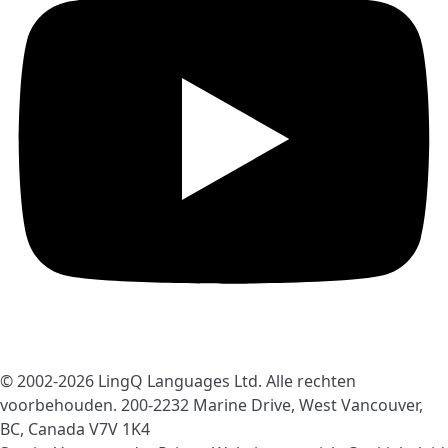
© 2002-2026
LingQ Languages Ltd.
Alle rechten
voorbehouden. 200-2232 Marine Drive, West Vancouver,
BC, Canada
V7V 1K4