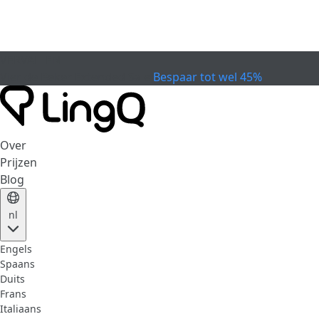
VERVALLEN
Vier de Beker
Extended Sale
Bespaar tot wel 45%
Over
Prijzen
Blog
nl
Engels
Spaans
Duits
Frans
Italiaans