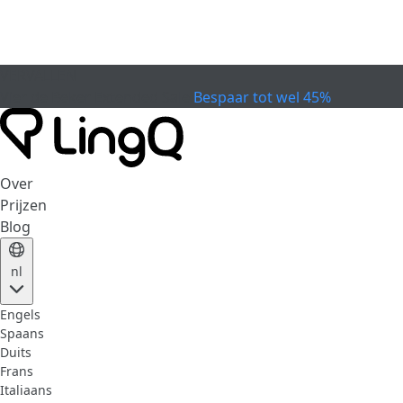
VERVALLEN
Vier de Beker
Extended Sale
Bespaar tot wel 45%
Over
Prijzen
Blog
nl
Engels
Spaans
Duits
Frans
Italiaans