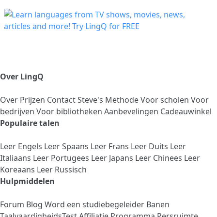
Over LingQ
Over
Prijzen
Contact
Steve's Methode
Voor scholen
Voor
bedrijven
Voor bibliotheken
Aanbevelingen
Cadeauwinkel
Populaire talen
Leer Engels
Leer Spaans
Leer Frans
Leer Duits
Leer
Italiaans
Leer Portugees
Leer Japans
Leer Chinees
Leer
Koreaans
Leer Russisch
Hulpmiddelen
Forum
Blog
Word een studiebegeleider
Banen
TaalvaardigheidsTest
Affiliatie Programma
Persruimte