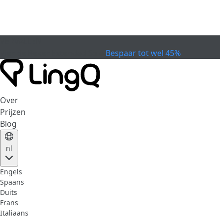
VERVALLEN
Vier de Beker
Extended Sale
Bespaar tot wel 45%
Over
Prijzen
Blog
nl
Engels
Spaans
Duits
Frans
Italiaans