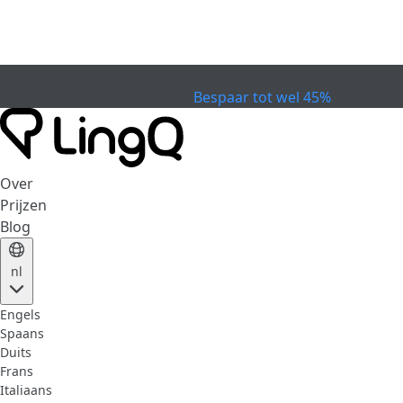
VERVALLEN
Vier de Beker
Extended Sale
Bespaar tot wel 45%
Over
Prijzen
Blog
nl
Engels
Spaans
Duits
Frans
Italiaans