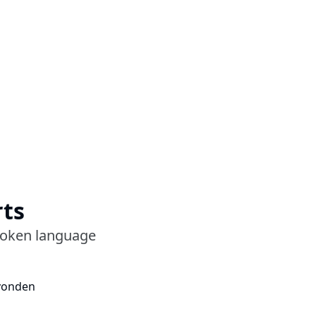
rts
spoken language
vonden