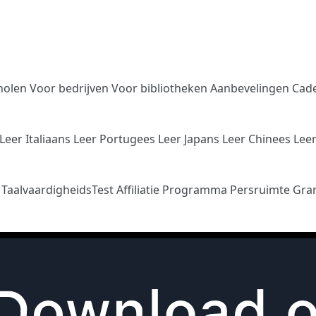
holen
Voor bedrijven
Voor bibliotheken
Aanbevelingen
Cad
Leer Italiaans
Leer Portugees
Leer Japans
Leer Chinees
Lee
n
TaalvaardigheidsTest
Affiliatie Programma
Persruimte
Gra