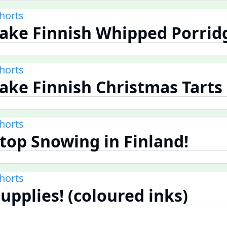
Shorts
ake Finnish Whipped Porrid
Shorts
ke Finnish Christmas Tarts
Shorts
Stop Snowing in Finland!
Shorts
upplies! (coloured inks)