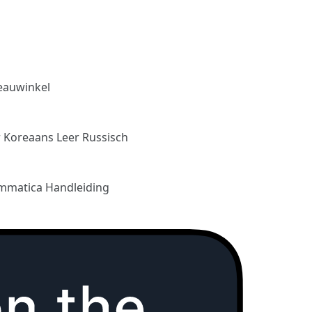
eauwinkel
r Koreaans
Leer Russisch
mmatica Handleiding