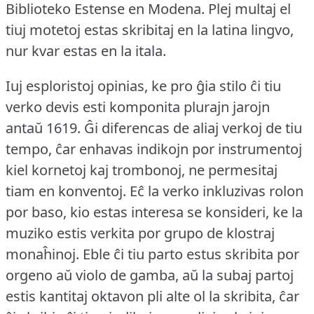
Biblioteko Estense en Modena.
Plej multaj el
tiuj motetoj estas skribitaj en la latina lingvo,
nur kvar estas en la itala.
Iuj esploristoj opinias, ke pro ĝia stilo ĉi tiu
verko devis esti komponita plurajn jarojn
antaŭ 1619.
Ĝi diferencas de aliaj verkoj de tiu
tempo, ĉar enhavas indikojn por instrumentoj
kiel kornetoj kaj trombonoj, ne permesitaj
tiam en konventoj.
Eĉ la verko inkluzivas rolon
por baso, kio estas interesa se konsideri, ke la
muziko estis verkita por grupo de klostraj
monaĥinoj.
Eble ĉi tiu parto estus skribita por
orgeno aŭ violo de gamba, aŭ la subaj partoj
estis kantitaj oktavon pli alte ol la skribita, ĉar