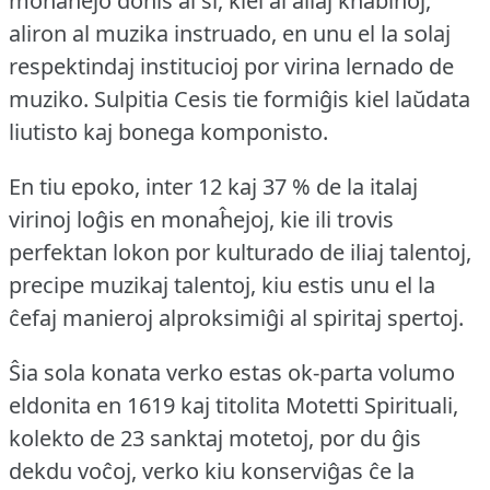
monaĥejo donis al ŝi, kiel al aliaj knabinoj,
aliron al muzika instruado, en unu el la solaj
respektindaj institucioj por virina lernado de
muziko.
Sulpitia Cesis tie formiĝis kiel laŭdata
liutisto kaj bonega komponisto.
En tiu epoko, inter 12 kaj 37 % de la italaj
virinoj loĝis en monaĥejoj, kie ili trovis
perfektan lokon por kulturado de iliaj talentoj,
precipe muzikaj talentoj, kiu estis unu el la
ĉefaj manieroj alproksimiĝi al spiritaj spertoj.
Ŝia sola konata verko estas ok-parta volumo
eldonita en 1619 kaj titolita Motetti Spirituali,
kolekto de 23 sanktaj motetoj, por du ĝis
dekdu voĉoj, verko kiu konserviĝas ĉe la