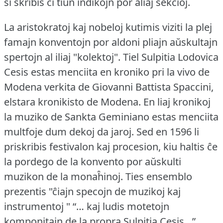
ŝi skribis ĉi tiun indikojn por aliaj sekcioj.
La aristokratoj kaj nobeloj kutimis viziti la plej
famajn konventojn por aldoni pliajn aŭskultajn
spertojn al iliaj "kolektoj".
Tiel Sulpitia Lodovica
Cesis estas menciita en kroniko pri la vivo de
Modena verkita de Giovanni Battista Spaccini,
elstara kronikisto de Modena.
En liaj kronikoj
la muziko de Sankta Geminiano estas menciita
multfoje dum dekoj da jaroj.
Sed en 1596 li
priskribis festivalon kaj procesion, kiu haltis ĉe
la pordego de la konvento por aŭskulti
muzikon de la monaĥinoj.
Ties ensemblo
prezentis "ĉiajn specojn de muzikoj kaj
instrumentoj " “… kaj ludis motetojn
komponitajn de la propra Sulpitia Cesis…” .