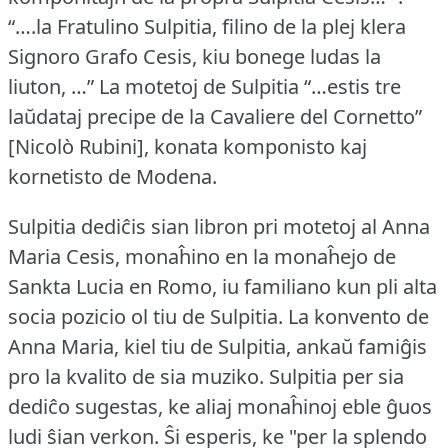
“….la Fratulino Sulpitia, filino de la plej klera
Signoro Grafo Cesis, kiu bonege ludas la
liuton, …” La motetoj de Sulpitia “…estis tre
laŭdataj precipe de la Cavaliere del Cornetto”
[Nicolò Rubini], konata komponisto kaj
kornetisto de Modena.
Sulpitia dediĉis sian libron pri motetoj al Anna
Maria Cesis, monaĥino en la monaĥejo de
Sankta Lucia en Romo, iu familiano kun pli alta
socia pozicio ol tiu de Sulpitia.
La konvento de
Anna Maria, kiel tiu de Sulpitia, ankaŭ famiĝis
pro la kvalito de sia muziko.
Sulpitia per sia
dediĉo sugestas, ke aliaj monaĥinoj eble ĝuos
ludi ŝian verkon.
Ŝi esperis, ke "per la splendo