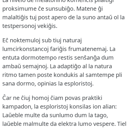
proksimume ĉe sunsubiĝo.
Matene ĝi
malaltiĝis tuj post apero de la suno antaŭ ol la
testpersonoj vekiĝis.
Eĉ noktemuloj sub tiuj naturaj
lumcirkonstancoj fariĝis frumatenemaj.
La
entuta dormotempo restis senŝanĝa dum
ambaŭ semajnoj.
La adaptiĝo al la natura
ritmo tamen poste kondukis al samtempe pli
sana dormo, opinias la esploristoj.
Ĉar ne ĉiuj homoj ĉiam povas praktiki
kampadon, la esploristoj konsilas ion alian:
Laŭeble multe da sunlumo dum la tago,
laŭeble malmulte da elektra lumo vespere.
Tiel