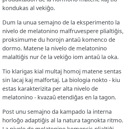
kondukas al vekiĝo.
Dum la unua semajno de la eksperimento la
nivelo de melatonino malfruvespere plialtiĝis,
proksimume du horojn antaŭ komenco de
dormo.
Matene la nivelo de melatonino
malaltiĝis nur ĉe la vekiĝo iom antaŭ la oka.
Tio klarigas kial multaj homoj matene sentas
sin lacaj kaj malfortaj.
La biologia nokto - kiu
estas karakterizita per alta nivelo de
melatonino - kvazaŭ etendiĝas en la tagon.
Post unu semajno da kampado la interna
horloĝo adaptiĝis al la natura tagnokta ritmo.
La nivelo de melatonino komencis plialtiĝi