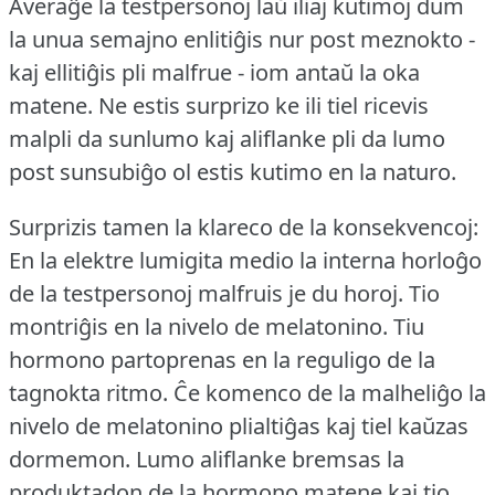
Averaĝe la testpersonoj laŭ iliaj kutimoj dum
la unua semajno enlitiĝis nur post meznokto -
kaj ellitiĝis pli malfrue - iom antaŭ la oka
matene.
Ne estis surprizo ke ili tiel ricevis
malpli da sunlumo kaj aliflanke pli da lumo
post sunsubiĝo ol estis kutimo en la naturo.
Surprizis tamen la klareco de la konsekvencoj:
En la elektre lumigita medio la interna horloĝo
de la testpersonoj malfruis je du horoj.
Tio
montriĝis en la nivelo de melatonino.
Tiu
hormono partoprenas en la reguligo de la
tagnokta ritmo.
Ĉe komenco de la malheliĝo la
nivelo de melatonino plialtiĝas kaj tiel kaŭzas
dormemon.
Lumo aliflanke bremsas la
produktadon de la hormono matene kaj tio