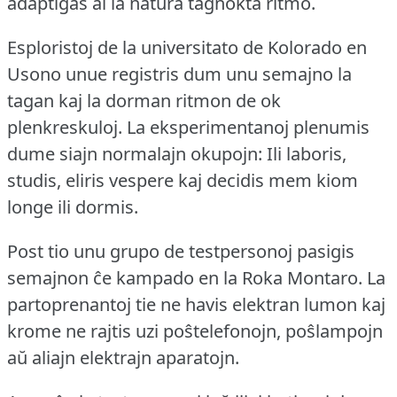
adaptiĝas al la natura tagnokta ritmo.
Esploristoj de la universitato de Kolorado en
Usono unue registris dum unu semajno la
tagan kaj la dorman ritmon de ok
plenkreskuloj.
La eksperimentanoj plenumis
dume siajn normalajn okupojn: Ili laboris,
studis, eliris vespere kaj decidis mem kiom
longe ili dormis.
Post tio unu grupo de testpersonoj pasigis
semajnon ĉe kampado en la Roka Montaro.
La
partoprenantoj tie ne havis elektran lumon kaj
krome ne rajtis uzi poŝtelefonojn, poŝlampojn
aŭ aliajn elektrajn aparatojn.