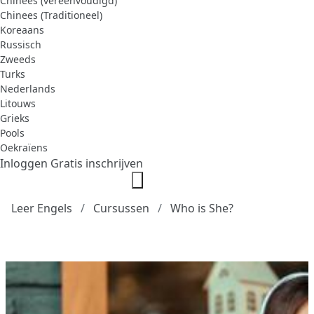
Chinees (vereenvoudigd)
Chinees (Traditioneel)
Koreaans
Russisch
Zweeds
Turks
Nederlands
Litouws
Grieks
Pools
Oekraïens
Inloggen
Gratis inschrijven
Leer Engels
Cursussen
Who is She?