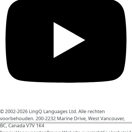
© 2002-2026
LingQ Languages Ltd.
Alle rechten
voorbehouden. 200-2232 Marine Drive, West Vancouver,
BC, Canada
V7V 1K4
We gebruiken cookies om LingQ beter te maken. Als u