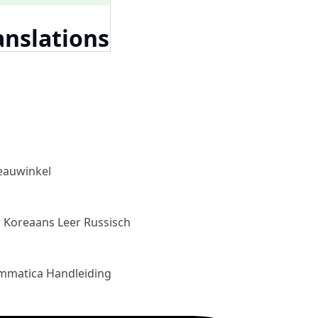
anslations
eauwinkel
r Koreaans
Leer Russisch
mmatica Handleiding