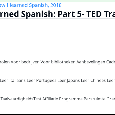
w I learned Spanish, 2018
rned Spanish: Part 5- TED Tr
holen
Voor bedrijven
Voor bibliotheken
Aanbevelingen
Cad
Leer Italiaans
Leer Portugees
Leer Japans
Leer Chinees
Lee
n
TaalvaardigheidsTest
Affiliatie Programma
Persruimte
Gra