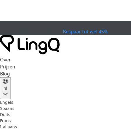
VERVALLEN
Vier de Beker
Extended Sale
Bespaar tot wel 45%
Over
Prijzen
Blog
nl
Engels
Spaans
Duits
Frans
Italiaans