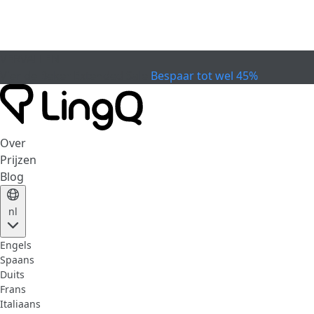
VERVALLEN
Vier de Beker
Extended Sale
Bespaar tot wel 45%
Over
Prijzen
Blog
nl
Engels
Spaans
Duits
Frans
Italiaans