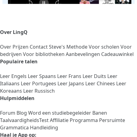
Over LingQ
Over
Prijzen
Contact
Steve's Methode
Voor scholen
Voor
bedrijven
Voor bibliotheken
Aanbevelingen
Cadeauwinkel
Populaire talen
Leer Engels
Leer Spaans
Leer Frans
Leer Duits
Leer
Italiaans
Leer Portugees
Leer Japans
Leer Chinees
Leer
Koreaans
Leer Russisch
Hulpmiddelen
Forum
Blog
Word een studiebegeleider
Banen
TaalvaardigheidsTest
Affiliatie Programma
Persruimte
Grammatica Handleiding
Haal je App op: