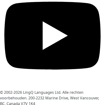
© 2002-2026
LingQ Languages Ltd.
Alle rechten
voorbehouden. 200-2232 Marine Drive, West Vancouver,
BC, Canada
V7V 1K4