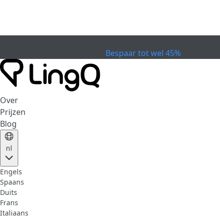
VERVALLEN
Vier de Beker
Extended Sale
Bespaar tot wel 45%
Over
Prijzen
Blog
nl
Engels
Spaans
Duits
Frans
Italiaans