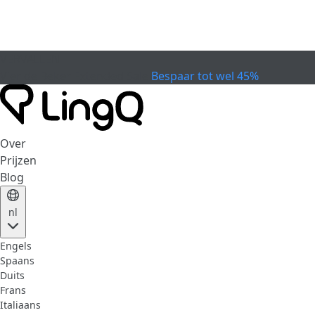
VERVALLEN
Vier de Beker
Extended Sale
Bespaar tot wel 45%
Over
Prijzen
Blog
nl
Engels
Spaans
Duits
Frans
Italiaans