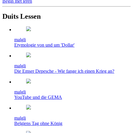
Begin met leren
Duits Lessen
malgli
Etymologie von und um 'Dollar'
malgli
Die Emser Depesche - Wie fange ich einen Krieg an?
malgli
YouTube und die GEMA
malgli
Belgiens Tag ohne König