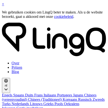
×
We gebruiken cookies om LingQ beter te maken. Als u de website
bezoekt, gaat u akkoord met onze
cookiebeleid
.
Over
Prijzen
Blog
nl
Engels
Spaans
Duits
Frans
Italiaans
Portugees
Japans
Chinees
(vereenvoudigd)
Chinees (Traditioneel)
Koreaans
Russisch
Zweeds
Turks
Nederlands
Litouws
Grieks
Pools
Oekraïens