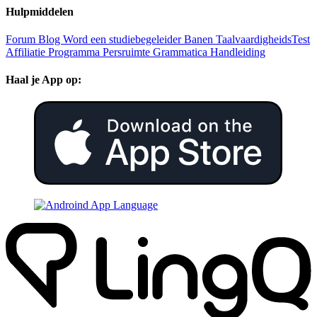
Hulpmiddelen
Forum
Blog
Word een studiebegeleider
Banen
TaalvaardigheidsTest
Affiliatie Programma
Persruimte
Grammatica Handleiding
Haal je App op: