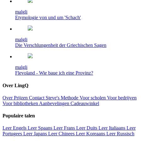
malgli
Etymologie von und um 'Schach'
malgli
Die Verschlungenheit der Griechischen Sagen
malgli
Flevoland - Wie baue ich eine Provinz?
Over LingQ
Over
Prijzen
Contact
Steve's Methode
Voor scholen
Voor bedrijven
Voor bibliotheken
Aanbevelingen
Cadeauwinkel
Populaire talen
Leer Engels
Leer Spaans
Leer Frans
Leer Duits
Leer Italiaans
Leer
Portugees
Leer Japans
Leer Chinees
Leer Koreaans
Leer Russisch