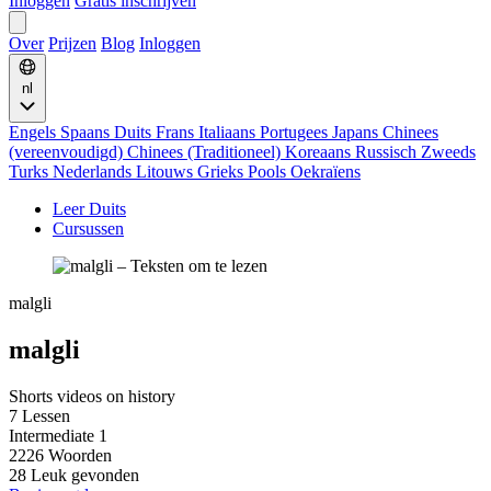
Inloggen
Gratis inschrijven
Over
Prijzen
Blog
Inloggen
nl
Engels
Spaans
Duits
Frans
Italiaans
Portugees
Japans
Chinees
(vereenvoudigd)
Chinees (Traditioneel)
Koreaans
Russisch
Zweeds
Turks
Nederlands
Litouws
Grieks
Pools
Oekraïens
Leer Duits
Cursussen
malgli
malgli
Shorts videos on history
7 Lessen
Intermediate 1
2226 Woorden
28 Leuk gevonden