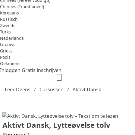
Chinees (vereenvoudigd)
Chinees (Traditioneel)
Koreaans
Russisch
Zweeds
Turks
Nederlands
Litouws
Grieks
Pools
Oekraïens
Inloggen
Gratis inschrijven
Leer Deens
Cursussen
Aktivt Dansk
Aktivt Dansk, Lytteøvelse tolv
Beginner 1