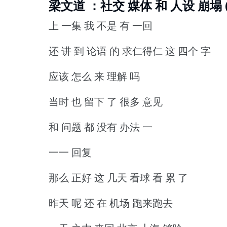
梁文道 ：社交 媒体 和 人设 崩塌 (
上 一集 我 不是 有 一回
还 讲 到 论语 的 求仁得仁 这 四个 字
应该 怎么 来 理解 吗
当时 也 留下 了 很多 意见
和 问题 都 没有 办法 一
一一 回复
那么 正好 这 几天 看球 看 累 了
昨天 呢 还 在 机场 跑来跑去