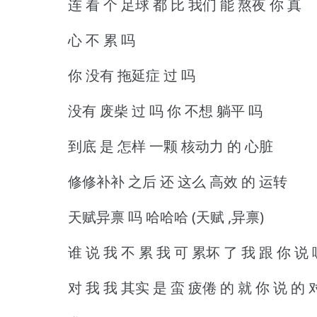
连 看 个 足球 都 比 我们 能 熬夜 你 真
心 不 累 吗
你 没有 拖延症 过 吗
没有 废柴 过 吗 你 不想 躺平 吗
到底 是 怎样 一颗 核动力 的 心脏
修修补补 之后 还 这么 高效 的 运转
天赋异禀 吗 哈哈哈 (天赋 ,异禀)
谁 说 我 不 累 我 可 累坏 了 我 跟 你 说 
对 我 我 其实 是 蛮 疲倦 的 就 你 说 的 