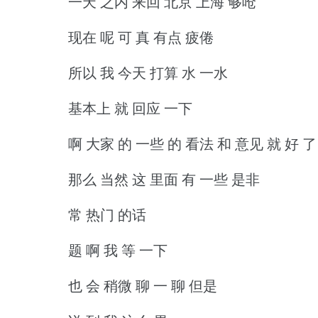
一天 之内 来回 北京 上海 够呛
现在 呢 可 真 有点 疲倦
所以 我 今天 打算 水 一水
基本上 就 回应 一下
啊 大家 的 一些 的 看法 和 意见 就 好 了
那么 当然 这 里面 有 一些 是非
常 热门 的话
题 啊 我 等 一下
也 会 稍微 聊 一 聊 但是