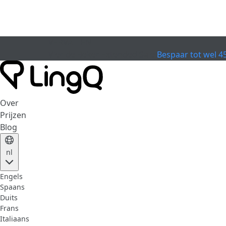
VERVALLEN
Vier de Beker
Extended Sale
Bespaar tot wel 4
Over
Prijzen
Blog
nl
Engels
Spaans
Duits
Frans
Italiaans