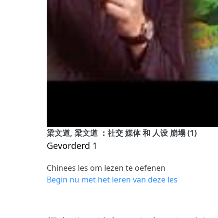
梁文道, 梁文道 ：社交 媒体 和 人设 崩塌 (1)
Gevorderd 1
Chinees les om lezen te oefenen
Begin nu met het leren van deze les