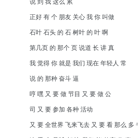
说 到 我 这么 累
正好 有 个 朋友 关心 我 你 叫做
石叶 石头 的 石 树叶 的 叶 啊
第几页 的 那个 页 说道 长 讲 真
我 觉得 你 就是 我们 现在 年轻人 常
说 的 那种 奋斗 逼
哼 嘿 又 要 做 节目 又 要 做 公
司 又 要 参加 各种 活动
又 要 全世界 飞来飞去 又 要 看 那么 多 