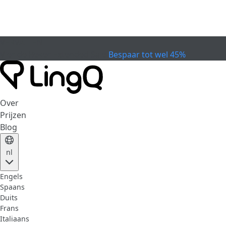
VERVALLEN
Vier de Beker
Extended Sale
Bespaar tot wel 45%
Over
Prijzen
Blog
nl
Engels
Spaans
Duits
Frans
Italiaans