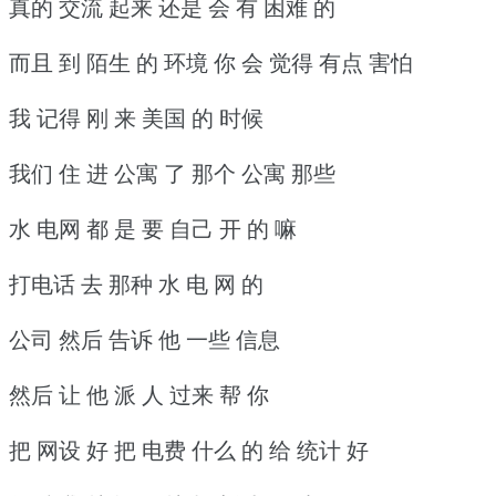
真的 交流 起来 还是 会 有 困难 的
而且 到 陌生 的 环境 你 会 觉得 有点 害怕
我 记得 刚 来 美国 的 时候
我们 住 进 公寓 了 那个 公寓 那些
水 电网 都 是 要 自己 开 的 嘛
打电话 去 那种 水 电 网 的
公司 然后 告诉 他 一些 信息
然后 让 他 派 人 过来 帮 你
把 网设 好 把 电费 什么 的 给 统计 好