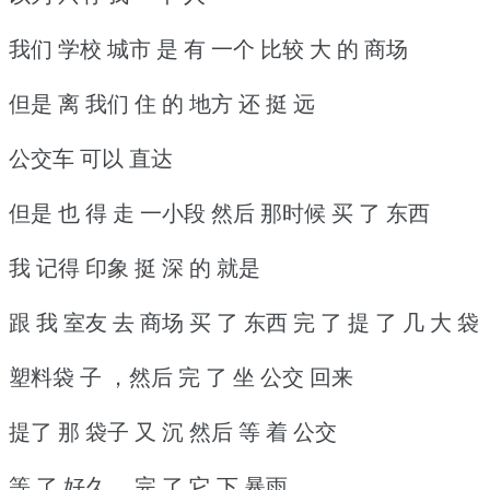
我们 学校 城市 是 有 一个 比较 大 的 商场
但是 离 我们 住 的 地方 还 挺 远
公交车 可以 直达
但是 也 得 走 一小段 然后 那时候 买 了 东西
我 记得 印象 挺 深 的 就是
跟 我 室友 去 商场 买 了 东西 完 了 提 了 几 大 袋
塑料袋 子 ，然后 完 了 坐 公交 回来
提了 那 袋子 又 沉 然后 等 着 公交
等 了 好久 ，完 了 它 下 暴雨