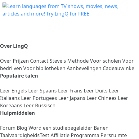
Over LingQ
Over
Prijzen
Contact
Steve's Methode
Voor scholen
Voor
bedrijven
Voor bibliotheken
Aanbevelingen
Cadeauwinkel
Populaire talen
Leer Engels
Leer Spaans
Leer Frans
Leer Duits
Leer
Italiaans
Leer Portugees
Leer Japans
Leer Chinees
Leer
Koreaans
Leer Russisch
Hulpmiddelen
Forum
Blog
Word een studiebegeleider
Banen
TaalvaardigheidsTest
Affiliatie Programma
Persruimte