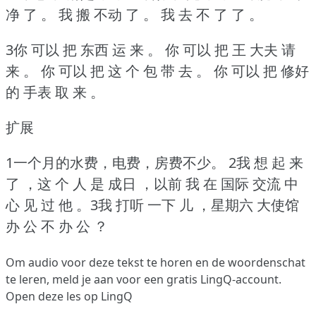
净 了 。
我 搬 不动 了 。
我 去 不 了 了 。
3你 可以 把 东西 运 来 。
你 可以 把 王 大夫 请
来 。
你 可以 把 这 个 包 带 去 。
你 可以 把 修好
的 手表 取 来 。
扩展
1一个月的水费，电费，房费不少。
2我 想 起 来
了 ，这 个 人 是 成日 ，以前 我 在 国际 交流 中
心 见 过 他
。3我 打听 一下 儿 ，星期六 大使馆
办 公 不 办 公 ？
Om audio voor deze tekst te horen en de woordenschat
te leren,
meld je aan
voor een gratis LingQ-account.
Open deze les op LingQ